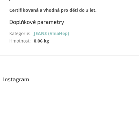
Certifikovaná a vhodná pro děti do 3 let.
Doplňkové parametry
Kategorie
:
JEANS (VlnaHep)
Hmotnost
:
0.06 kg
Z
á
p
a
Instagram
t
í