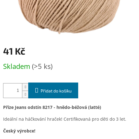
41 Kč
Měrná
Skladem
(>5 ks)
cena:
Přidat do košíku
Příze Jeans odstín 8217 - hnědo-béžová (latté)
Ideální na háčkování hraček! Certifikovaná pro děti do 3 let.
Český výrobce!