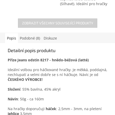
(šilhavé). Ideální pro hračky
z žinylkové příze.
ZOBRAZIT VŠECHNY SOUVISEJÍCÍ PRODUKTY
Popis
Podobné (8)
Diskuze
Detailní popis produktu
Příze Jeans odstín 8217 - hnědo-béžová (latté)
Ideální volbou pro háčkované hračky. Je měkká, poddajná,
nechlupatí a velmi dobře se s ní háčkuje. Návíc je od
ČESKÉHO VÝROBCE!
Složení
: 55% bavlna, 45% akryl
Návin
: 50g - ca 160m
Na hračky doporučuji
háček
: 2,5mm - 3mm, na pletení
jehlice
3,5mm