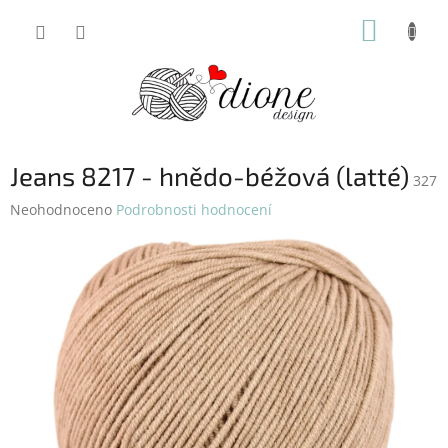
Přejít
NÁKUP
na
obsah
KOŠÍK
Jeans 8217 - hnědo-béžová (latté)
327
Průměrné
Neohodnoceno
Podrobnosti hodnocení
hodnocení
produktu
je
0,0
z
5
hvězdiček.