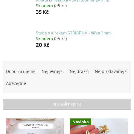
Skladem
(>5 ks)
35 Kč
Stuha s lurexem STŘÍBRNÁ - šířka 3mm
Skladem
(>5 ks)
20 Kč
Ř
a
Doporučujeme
Nejlevnější
Nejdražší
Nejprodávanější
z
e
Abecedně
n
í
p
OTEVŘÍT FILTR
r
o
V
Novinka
d
ý
u
p