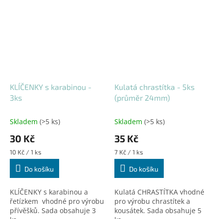
udělejte z ní mistrovské
udělejte z ní mistrovské
dílo.
dílo.
KLÍČENKY s karabinou -
Kulatá chrastítka - 5ks
3ks
(průměr 24mm)
Skladem
(>5 ks)
Skladem
(>5 ks)
30 Kč
35 Kč
Měrná
Měrná
10 Kč / 1 ks
7 Kč / 1 ks
cena:
cena:
Do košíku
Do košíku
KLÍČENKY s karabinou a
Kulatá CHRASTÍTKA vhodné
řetízkem vhodné pro výrobu
pro výrobu chrastítek a
přívěšků. Sada obsahuje 3
kousátek. Sada obsahuje 5