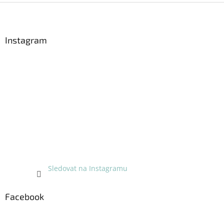
i
Z
s
á
u
p
a
Instagram
t
í
Sledovat na Instagramu
Facebook