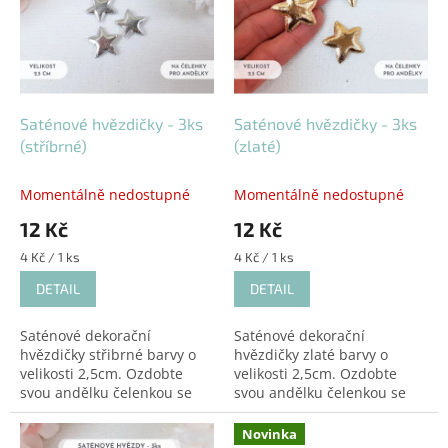
k
i
t
s
ů
p
r
o
d
Saténové hvězdičky - 3ks
Saténové hvězdičky - 3ks
u
(stříbrné)
(zlaté)
k
t
Momentálně nedostupné
Momentálně nedostupné
ů
12 Kč
12 Kč
Měrná
Měrná
4 Kč / 1 ks
4 Kč / 1 ks
cena:
cena:
DETAIL
DETAIL
Saténové dekorační
Saténové dekorační
hvězdičky střibrné barvy o
hvězdičky zlaté barvy o
velikosti 2,5cm. Ozdobte
velikosti 2,5cm. Ozdobte
svou andělku čelenkou se
svou andělku čelenkou se
saténovou hvězdičkou a
saténovou hvězdičkou a
udělejte z ní mistrovské
udělejte z ní mistrovské
Novinka