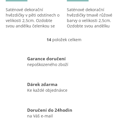
Saténové dekorační
Saténové dekorační
hvězdičky v pěti odstínech o
hvězdičky tmavě růžové
velikosti 2,5cm. Ozdobte
barvy o velikosti 2,5cm.
svou andělku čelenkou se
Ozdobte svou andělku
saténovou hvězdičkou a
čelenkou se saténovou
udělejte z ní mistrovské
hvězdičkou a udělejte z ní
14
položek celkem
O
dílo.
mistrovské dílo.
v
l
á
Garance doručení
d
nepoškozeného zboží
a
c
í
Dárek zdarma
p
Ke každé objednávce
r
v
k
y
Doručení do 24hodin
v
na Váš e-mail
ý
p