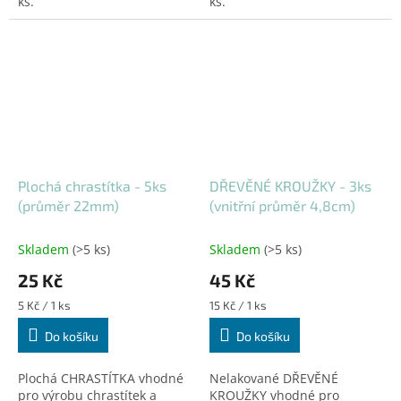
ks.
ks.
Plochá chrastítka - 5ks
DŘEVĚNÉ KROUŽKY - 3ks
(průměr 22mm)
(vnitřní průměr 4,8cm)
Skladem
(>5 ks)
Skladem
(>5 ks)
25 Kč
45 Kč
Měrná
Měrná
5 Kč / 1 ks
15 Kč / 1 ks
cena:
cena:
Do košíku
Do košíku
Plochá CHRASTÍTKA vhodné
Nelakované DŘEVĚNÉ
pro výrobu chrastítek a
KROUŽKY vhodné pro