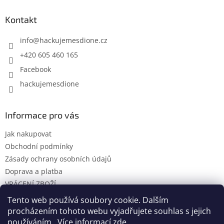
Kontakt
info
@
hackujemesdione.cz
+420 605 460 165
Facebook
hackujemesdione
Informace pro vás
Jak nakupovat
Obchodní podmínky
Zásady ochrany osobních údajů
Doprava a platba
VRÁCENÍ ZBOŽÍ
KONTAKTY
Tento web používá soubory cookie. Dalším
procházením tohoto webu vyjadřujete souhlas s jejich
používáním.. Více informací
zde
.