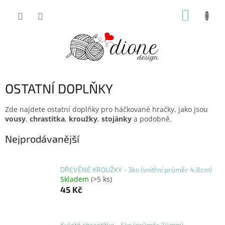
Přejít
NÁKUP
na
obsah
KOŠÍK
OSTATNÍ DOPLŇKY
Zde najdete ostatní doplňky pro háčkované hračky, jako jsou
vousy
,
chrastítka
,
kroužky
,
stojánky
a podobně.
Nejprodávanější
DŘEVĚNÉ KROUŽKY - 3ks (vnitřní průměr 4,8cm)
Skladem
(>5 ks)
45 Kč
Kulatá chrastítka - 5ks (průměr 24mm)