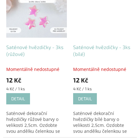
dílo.
dílo.
Saténové hvězdičky - 3ks
Saténové hvězdičky - 3ks
(růžové)
(bílé)
Momentálně nedostupné
Momentálně nedostupné
12 Kč
12 Kč
Měrná
Měrná
4 Kč / 1 ks
4 Kč / 1 ks
cena:
cena:
DETAIL
DETAIL
Saténové dekorační
Saténové dekorační
hvězdičky růžové barvy o
hvězdičky bílé barvy o
velikosti 2,5cm. Ozdobte
velikosti 2,5cm. Ozdobte
svou andělku čelenkou se
svou andělku čelenkou se
saténovou hvězdičkou a
saténovou hvězdičkou a