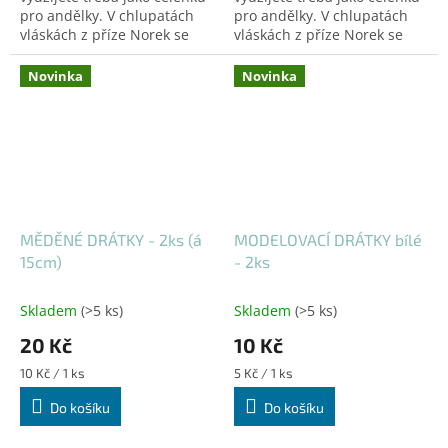
pro andělky. V chlupatách
pro andělky. V chlupatách
vláskách z příze Norek se
vláskách z příze Norek se
krásně třpytí! Cena je za 1m.
krásně třpytí! Cena je za 1m.
Novinka
Novinka
MĚDĚNÉ DRÁTKY - 2ks (á
MODELOVACÍ DRÁTKY bílé
15cm)
- 2ks
Skladem
(>5 ks)
Skladem
(>5 ks)
20 Kč
10 Kč
Měrná
Měrná
10 Kč / 1 ks
5 Kč / 1 ks
cena:
cena:
Do košíku
Do košíku