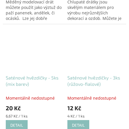
Měděný modelovací drát
Chlupaté drátky jsou
můžete použít jako výztuž do
skvělým materiálem pro
paží panenek, andělek, či
výrobu nejrůznějších
ocásků. Lze jej dobře
dekorací a ozdob. Můžete je
tvarovat, ale pro práci jsou
ale také použít jako výztuž
potřeba malé kleštičky.
do paží panenek, andělek, či
Měděný drát má...
ocásků. Lze je různě...
Saténové hvězdičky - 5ks
Saténové hvězdičky - 3ks
(mix barev)
(růžovo-fialové)
Momentálně nedostupné
Momentálně nedostupné
20 Kč
12 Kč
Měrná
Měrná
6,67 Kč / 1 ks
4 Kč / 1 ks
cena:
cena:
DETAIL
DETAIL