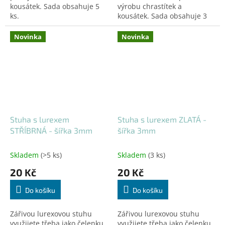
kousátek. Sada obsahuje 5
výrobu chrastítek a
ks.
kousátek. Sada obsahuje 3
ks.
Novinka
Novinka
Stuha s lurexem
Stuha s lurexem ZLATÁ -
STŘÍBRNÁ - šířka 3mm
šířka 3mm
Skladem
(>5 ks)
Skladem
(3 ks)
20 Kč
20 Kč
Do košíku
Do košíku
Zářivou lurexovou stuhu
Zářivou lurexovou stuhu
využijete třeba jako čelenku
využijete třeba jako čelenku