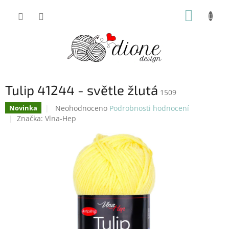
Přejít
NÁKUP
na
obsah
KOŠÍK
Tulip 41244 - světle žlutá
1509
Průměrné
Neohodnoceno
Podrobnosti hodnocení
Novinka
hodnocení
Značka:
Vlna-Hep
produktu
je
0,0
z
5
hvězdiček.