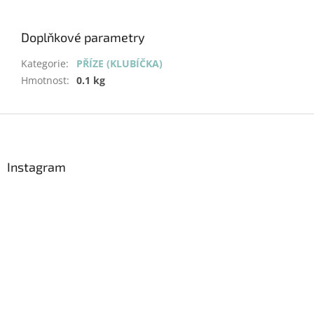
Doplňkové parametry
Kategorie
:
PŘÍZE (KLUBÍČKA)
Hmotnost
:
0.1 kg
Z
á
p
a
Instagram
t
í