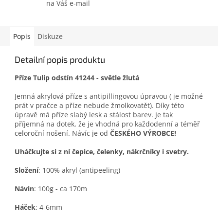
na Váš e-mail
Popis
Diskuze
Detailní popis produktu
Příze Tulip odstín 41244 - světle žlutá
Jemná akrylová příze s antipillingovou úpravou ( je možné
prát v pračce a příze nebude žmolkovatět). Díky této
úpravě má příze slabý lesk a stálost barev. Je tak
příjemná na dotek, že je vhodná pro každodenní a téměř
celoroční nošení. Návíc je od
ČESKÉHO VÝROBCE!
Uháčkujte si z ní čepice, čelenky, nákrčníky i svetry.
Složení
: 100% akryl (antipeeling)
Návin
: 100g - ca 170m
Háček
: 4-6mm