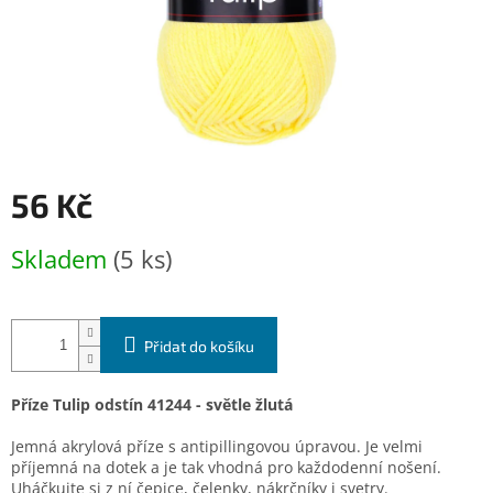
56 Kč
Měrná
Skladem
(5 ks)
cena:
Přidat do košíku
Příze Tulip odstín 41244 - světle žlutá
Jemná akrylová příze s antipillingovou úpravou. Je velmi
příjemná na dotek a je tak vhodná pro každodenní nošení.
Uháčkujte si z ní čepice, čelenky, nákrčníky i svetry.