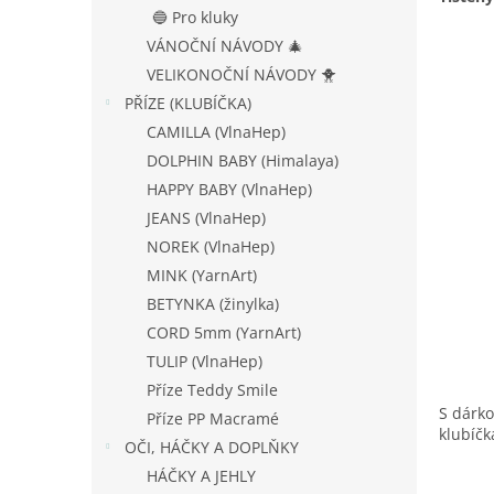
n
🔵 Pro kluky
e
VÁNOČNÍ NÁVODY 🎄
l
VELIKONOČNÍ NÁVODY 🐥
PŘÍZE (KLUBÍČKA)
CAMILLA (VlnaHep)
DOLPHIN BABY (Himalaya)
HAPPY BABY (VlnaHep)
JEANS (VlnaHep)
NOREK (VlnaHep)
MINK (YarnArt)
BETYNKA (žinylka)
CORD 5mm (YarnArt)
TULIP (VlnaHep)
Příze Teddy Smile
S dárko
Příze PP Macramé
klubíčk
OČI, HÁČKY A DOPLŇKY
HÁČKY A JEHLY