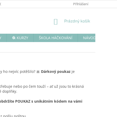
 OSOBNÍCH ÚDAJŮ
DOPRAVA A PLATBA
Přihlášení
VRÁCENÍ ZBOŽÍ
K
NÁKUPNÍ
Prázdný košík
KOŠÍK
Y
🧶 KURZY
ŠKOLA HÁČKOVÁNÍ
NÁVODY ZDARMA
y ho nejvíc potěšilo? 🎀
Dárkový poukaz
je
ebuje nebo po čem touží – ať už jsou to krásná
é doplňky.
obdržíte POUKAZ s unikátním kódem na vámi
az pošlu poštou.