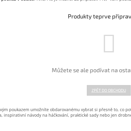
Produkty teprve připra
Můžete se ale podívat na osta
ZPĚT DO OBCHODU
vým poukazem umožníte obdarovanému vybrat si přesně to, co potř
a, inspirativní návody na háčkování, praktické sady nebo jen drobn