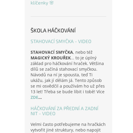
klíčenky 🌸
ŠKOLA HÁČKOVÁNÍ
STAHOVACÍ SMYČKA - VIDEO
STAHOVACÍ SMYČKA
, nebo též
MAGICKÝ KROUŘEK
... to je úplný
základ pro háčkování hraček. Většina
dílů se začíná stahovací smyčkou.
Návodů na ní je spousta, teď Ti
ukážu, jak jí dělám já. Tento způsob
se mi osvědčil a používám ho už přes
13 let! Třeba se bude líbit i tobě! Více
ZDE
...
HÁČKOVÁNÍ ZA PŘEDNÍ A ZADNÍ
NIT - VIDEO
Velmi často potřebujeme na hračkách
vytvořit jiné struktury, nebo napojit