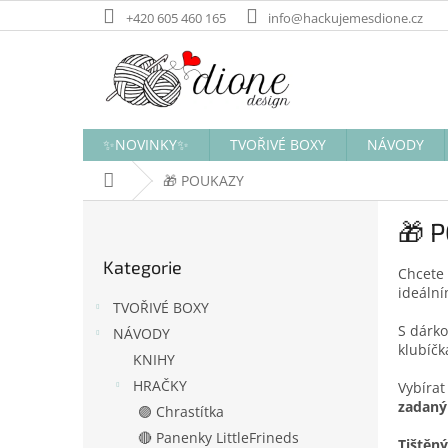
Přejít
+420 605 460 165
info@hackujemesdione.cz
na
obsah
✨NOVINKY✨
TVOŘIVÉ BOXY
NÁVODY
Domů
🎁 POUKAZY
P
🎁 
o
Přeskočit
s
Kategorie
kategorie
Chcete 
t
ideáln
r
TVOŘIVÉ BOXY
a
S dárko
NÁVODY
n
klubíčk
KNIHY
n
í
HRAČKY
Vybíra
zadaný 
p
🟣 Chrastítka
a
🔴 Panenky LittleFrineds
Tištěn