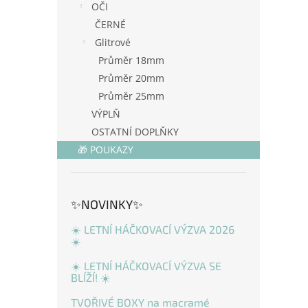
OČI
ČERNÉ
Glitrové
Průměr 18mm
Průměr 20mm
Průměr 25mm
VÝPLŇ
OSTATNÍ DOPLŇKY
🎁 POUKAZY
✨NOVINKY✨
☀️ LETNÍ HÁČKOVACÍ VÝZVA 2026
☀️
☀️ LETNÍ HÁČKOVACÍ VÝZVA SE
BLÍŽÍ! ☀️
TVOŘIVÉ BOXY na macramé