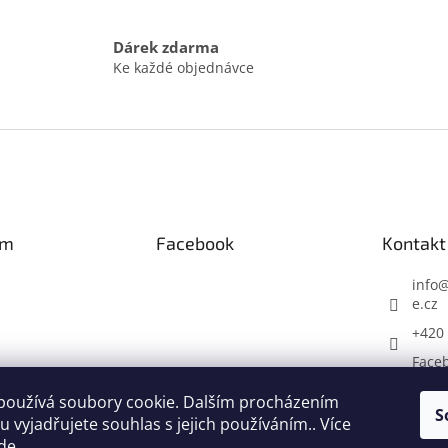
Dárek zdarma
Ke každé objednávce
am
Facebook
Kontakt
info
e.cz
+420 
Face
hack
používá soubory cookie. Dalším procházením
S
 vyjadřujete souhlas s jejich používáním.. Více
Sledovat na
Instagramu
de
.