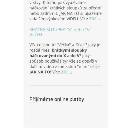
vrstvy. K tomu pak využíváme
háčkování krátkých sloupků za přední
nebo zadní nit. JAK NA TO si ukážeme
v dalším výukovém VIDEU. Více
ZDE
...
KRÁTKÉ SLOUPKY "X" nebo "V" -
VIDEO
Víš, co jsou to "Véčka" a "Xka"? Jaký je
rozdíl mezi
krátkými sloupky
háčkovanými do X a do V
? Jaký
způsob používáš ty? Vše se dozvíš v
dalším videu z mé zatím "mini" série
JAK NA TO
! Více
ZDE
...
Přijímáme online platby