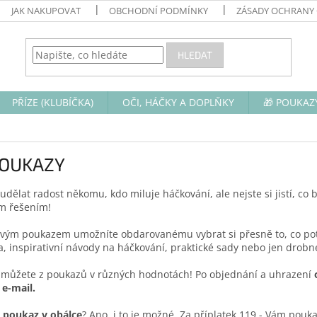
JAK NAKUPOVAT
OBCHODNÍ PODMÍNKY
ZÁSADY OCHRANY
HLEDAT
PŘÍZE (KLUBÍČKA)
OČI, HÁČKY A DOPLŇKY
🎁 POUKAZ
POUKAZY
udělat radost někomu, kdo miluje háčkování, ale nejste si jistí, co b
ím řešením!
vým poukazem umožníte obdarovanému vybrat si přesně to, co potř
a, inspirativní návody na háčkování, praktické sady nebo jen drobn
t můžete z poukazů v různých hodnotách! Po objednání a uhrazení
e-mail.
ý poukaz v obálce
? Ano, i to je možné. Za příplatek 119,- Vám pouk