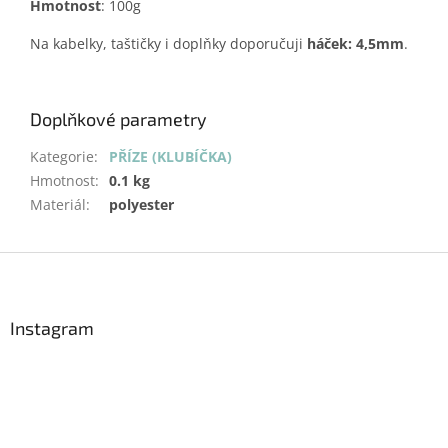
Hmotnost
: 100g
Na kabelky, taštičky i doplňky doporučuji
háček: 4,5mm
.
Doplňkové parametry
Kategorie
:
PŘÍZE (KLUBÍČKA)
Hmotnost
:
0.1 kg
Materiál
:
polyester
Z
á
p
a
Instagram
t
í