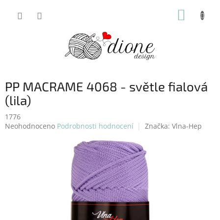
Přejít
NÁKUP
na
obsah
KOŠÍK
PP MACRAME 4068 - světle fialová
(lila)
1776
Průměrné
Neohodnoceno
Podrobnosti hodnocení
Značka:
Vlna-Hep
hodnocení
produktu
je
0,0
z
5
hvězdiček.