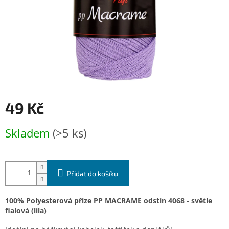
49 Kč
Měrná
Skladem
(>5 ks)
cena:
Přidat do košíku
100% Polyesterová příze PP MACRAME odstín 4068 - světle
fialová (lila)