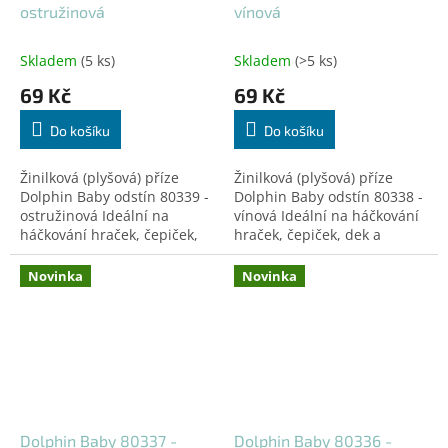
ostružinová
vínová
Skladem
(5 ks)
Skladem
(>5 ks)
69 Kč
69 Kč
Do košíku
Do košíku
Žinilková (plyšová) příze
Žinilková (plyšová) příze
Dolphin Baby odstín 80339 -
Dolphin Baby odstín 80338 -
ostružinová Ideální na
vínová Ideální na háčkování
háčkování hraček, čepiček,
hraček, čepiček, dek a
dek a doplňků! Certifikovaná
doplňků! Certifikovaná pro
pro děti do 3 let.
děti do 3 let.
Novinka
Novinka
Dolphin Baby 80337 -
Dolphin Baby 80336 -