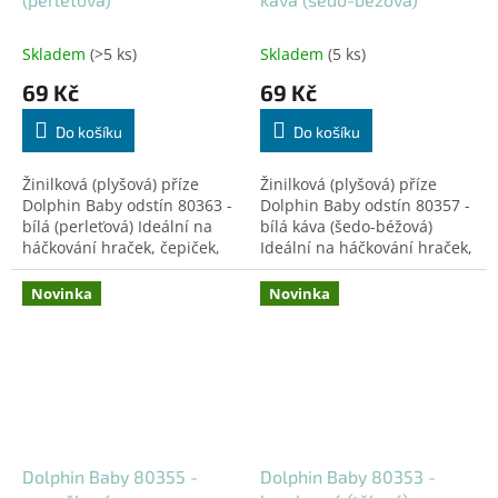
Skladem
(>5 ks)
Skladem
(5 ks)
69 Kč
69 Kč
Do košíku
Do košíku
Žinilková (plyšová) příze
Žinilková (plyšová) příze
Dolphin Baby odstín 80363 -
Dolphin Baby odstín 80357 -
bílá (perleťová) Ideální na
bílá káva (šedo-béžová)
háčkování hraček, čepiček,
Ideální na háčkování hraček,
dek a doplňků! Certifikovaná
čepiček, dek a doplňků!
pro děti do 3 let.
Certifikovaná pro děti do 3
Novinka
Novinka
let.
Dolphin Baby 80355 -
Dolphin Baby 80353 -