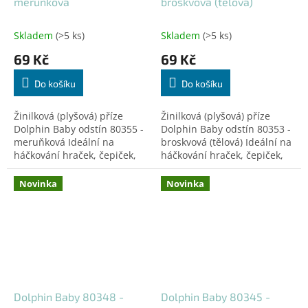
meruňková
broskvová (tělová)
Skladem
(>5 ks)
Skladem
(>5 ks)
69 Kč
69 Kč
Do košíku
Do košíku
Žinilková (plyšová) příze
Žinilková (plyšová) příze
Dolphin Baby odstín 80355 -
Dolphin Baby odstín 80353 -
meruňková Ideální na
broskvová (tělová) Ideální na
háčkování hraček, čepiček,
háčkování hraček, čepiček,
dek a doplňků! Certifikovaná
dek a doplňků! Certifikovaná
pro děti do 3 let.
pro děti do 3 let.
Novinka
Novinka
Dolphin Baby 80348 -
Dolphin Baby 80345 -