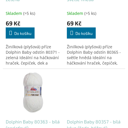
k
t
Skladem
(>5 ks)
Skladem
(>5 ks)
ů
69 Kč
69 Kč
Do košíku
Do košíku
Žinilková (plyšová) příze
Žinilková (plyšová) příze
Dolphin Baby odstín 80371 -
Dolphin Baby odstín 80365 -
zelená Ideální na háčkování
světle hnědá Ideální na
hraček, čepiček, dek a
háčkování hraček, čepiček,
doplňků! Certifikovaná pro
dek a doplňků! Certifikovaná
děti do 3 let.
pro děti do 3 let.
Dolphin Baby 80363 - bílá
Dolphin Baby 80357 - bílá
(perleťová)
káva (šedo-béžová)