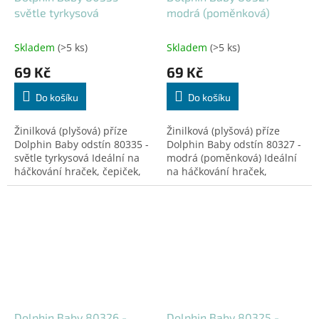
světle tyrkysová
modrá (poměnková)
Skladem
(>5 ks)
Skladem
(>5 ks)
69 Kč
69 Kč
Do košíku
Do košíku
Žinilková (plyšová) příze
Žinilková (plyšová) příze
Dolphin Baby odstín 80335 -
Dolphin Baby odstín 80327 -
světle tyrkysová Ideální na
modrá (poměnková) Ideální
háčkování hraček, čepiček,
na háčkování hraček,
dek a doplňků! Certifikovaná
čepiček, dek a doplňků!
pro děti do 3 let.
Certifikovaná pro děti do 3
let.
Dolphin Baby 80326 -
Dolphin Baby 80325 -