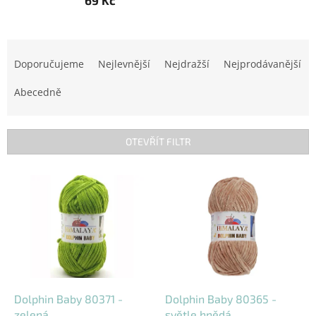
69 Kč
Ř
a
Doporučujeme
Nejlevnější
Nejdražší
Nejprodávanější
z
e
Abecedně
n
í
p
OTEVŘÍT FILTR
r
o
V
d
ý
u
p
k
i
t
s
ů
p
r
o
d
Dolphin Baby 80371 -
Dolphin Baby 80365 -
u
zelená
světle hnědá