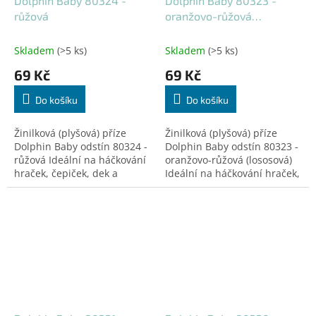
Dolphin Baby 80324 -
Dolphin Baby 80323 -
růžová
oranžovo-růžová
(lososová)
Skladem
(>5 ks)
Skladem
(>5 ks)
69 Kč
69 Kč
Do košíku
Do košíku
Žinilková (plyšová) příze
Žinilková (plyšová) příze
Dolphin Baby odstín 80324 -
Dolphin Baby odstín 80323 -
růžová Ideální na háčkování
oranžovo-růžová (lososová)
hraček, čepiček, dek a
Ideální na háčkování hraček,
doplňků! Certifikovaná pro
čepiček, dek a doplňků!
děti do 3 let.
Certifikovaná pro děti do 3
let.