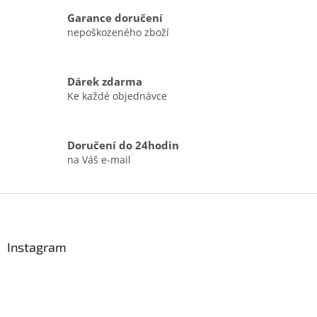
v
a
á
Garance doručení
c
n
í
nepoškozeného zboží
í
p
r
v
Dárek zdarma
k
Ke každé objednávce
y
v
ý
p
Doručení do 24hodin
i
na Váš e-mail
s
u
Z
á
p
a
Instagram
t
í