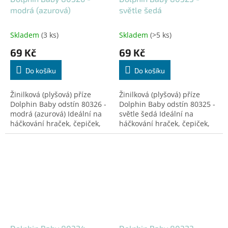
modrá (azurová)
světle šedá
Skladem
(3 ks)
Skladem
(>5 ks)
69 Kč
69 Kč
Do košíku
Do košíku
Žinilková (plyšová) příze
Žinilková (plyšová) příze
Dolphin Baby odstín 80326 -
Dolphin Baby odstín 80325 -
modrá (azurová) Ideální na
světle šedá Ideální na
háčkování hraček, čepiček,
háčkování hraček, čepiček,
dek a doplňků! Certifikovaná
dek a doplňků! Certifikovaná
pro děti do 3 let.
pro děti do 3 let.