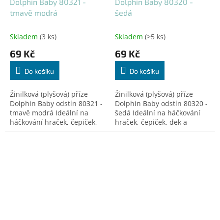
Dolphin Baby 80321 -
Dolphin Baby 80320 -
tmavě modrá
šedá
Skladem
(3 ks)
Skladem
(>5 ks)
69 Kč
69 Kč
Do košíku
Do košíku
Žinilková (plyšová) příze
Žinilková (plyšová) příze
Dolphin Baby odstín 80321 -
Dolphin Baby odstín 80320 -
tmavě modrá Ideální na
šedá Ideální na háčkování
háčkování hraček, čepiček,
hraček, čepiček, dek a
dek a doplňků! Certifikovaná
doplňků! Certifikovaná pro
pro děti do 3 let.
děti do 3 let.