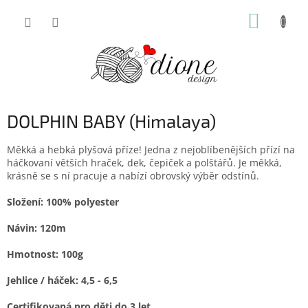
Přejít
NÁKUP
na
obsah
KOŠÍK
DOLPHIN BABY (Himalaya)
Měkká a hebká plyšová příze! Jedna z nejoblíbenějších přízí na
háčkovaní větších hraček, dek, čepiček a polštářů. Je měkká,
krásně se s ní pracuje a nabízí obrovský výběr odstínů.
Složení: 100% polyester
Návin: 120m
Hmotnost: 100g
Jehlice / háček: 4,5 - 6,5
Certifikovaná pro děti do 3 let.