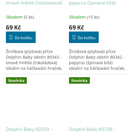
tmavě hnědá (čokoládová)
papyrus (špinavá bílá)
Skladem
(5 ks)
Skladem
(>5 ks)
69 Kč
69 Kč
Do košíku
Do košíku
Žinilková (plyšová) příze
Žinilková (plyšová) příze
Dolphin Baby odstín 80343 -
Dolphin Baby odstín 80342 -
tmavě hnědá (čokoládová)
papyrus (špinavá bílá)
Ideální na háčkování hraček,
Ideální na háčkování hraček,
čepiček, dek a doplňků!
čepiček, dek a doplňků!
Certifikovaná pro děti do 3
Certifikovaná pro děti do 3
Novinka
Novinka
let.
let.
Dolphin Baby 80339 -
Dolphin Baby 80338 -