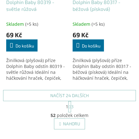
Dolphin Baby 80319 -
Dolphin Baby 80317 -
světle růžová
béžová (písková)
Skladem
(>5 ks)
Skladem
(>5 ks)
69 Kč
69 Kč
Do košíku
Do košíku
Žinilková (plyšová) příze
Žinilková (plyšová) příze
Dolphin Baby odstín 80319 -
Dolphin Baby odstín 80317 -
světle růžová Ideální na
béžová (písková) Ideální na
háčkování hraček, čepiček,
háčkování hraček, čepiček,
dek a doplňků! Certifikovaná
dek a doplňků! Certifikovaná
pro děti do 3 let.
pro děti do 3 let.
NAČÍST 24 DALŠÍCH
S
1
3
t
O
r
52
položek celkem
v
á
l
NAHORU
n
á
k
d
o