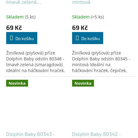
tmavě zelená
mintová
(smaragdová)
Skladem
(5 ks)
Skladem
(>5 ks)
69 Kč
69 Kč
Do košíku
Do košíku
Žinilková (plyšová) příze
Žinilková (plyšová) příze
Dolphin Baby odstín 80348 -
Dolphin Baby odstín 80345 -
tmavě zelená (smaragdová)
mintová Ideální na
Ideální na háčkování hraček,
háčkování hraček, čepiček,
čepiček, dek a doplňků!
dek a doplňků! Certifikovaná
Certifikovaná pro děti do 3
pro děti do 3 let.
Novinka
Novinka
let.
Dolphin Baby 80343 -
Dolphin Baby 80342 -