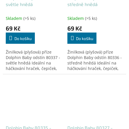
světle hnědá
středně hnědá
Skladem
(>5 ks)
Skladem
(>5 ks)
69 Kč
69 Kč
Do košíku
Do košíku
Žinilková (plyšová) příze
Žinilková (plyšová) příze
Dolphin Baby odstín 80337 -
Dolphin Baby odstín 80336 -
světle hnědá Ideální na
středně hnědá Ideální na
háčkování hraček, čepiček,
háčkování hraček, čepiček,
dek a doplňků! Certifikovaná
dek a doplňků! Certifikovaná
pro děti do 3 let.
pro děti do 3 let.
Dolphin Baby 80335 -
Dolphin Baby 80327 -