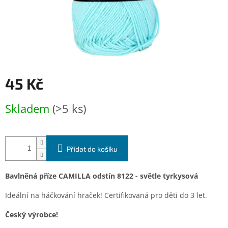
45 Kč
Měrná
Skladem
(>5 ks)
cena:
Přidat do košíku
Bavlněná příze CAMILLA odstín 8122 - světle tyrkysová
Ideální na háčkování hraček! Certifikovaná pro děti do 3 let.
Český výrobce!