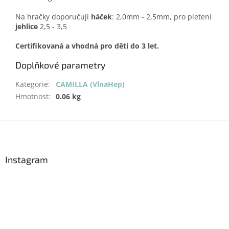
Na hračky doporučuji
háček
: 2,0mm - 2,5mm, pro pletení
jehlice
2,5 - 3,5
Certifikovaná a vhodná pro děti do 3 let.
Doplňkové parametry
Kategorie
:
CAMILLA (VlnaHep)
Hmotnost
:
0.06 kg
Z
á
p
a
Instagram
t
í