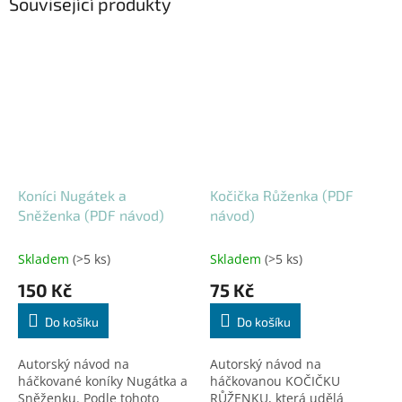
Související produkty
Koníci Nugátek a
Kočička Růženka (PDF
Sněženka (PDF návod)
návod)
Skladem
(>5 ks)
Skladem
(>5 ks)
150 Kč
75 Kč
Do košíku
Do košíku
Autorský návod na
Autorský návod na
háčkované koníky Nugátka a
háčkovanou KOČIČKU
Sněženku. Podle tohoto
RŮŽENKU, která udělá