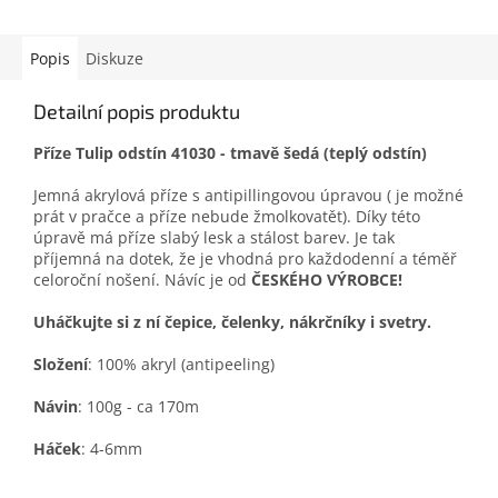
Popis
Diskuze
Detailní popis produktu
Příze Tulip odstín 41030 - tmavě šedá (teplý odstín)
Jemná akrylová příze s antipillingovou úpravou ( je možné
prát v pračce a příze nebude žmolkovatět). Díky této
úpravě má příze slabý lesk a stálost barev. Je tak
příjemná na dotek, že je vhodná pro každodenní a téměř
celoroční nošení. Návíc je od
ČESKÉHO VÝROBCE!
Uháčkujte si z ní čepice, čelenky, nákrčníky i svetry.
Složení
: 100% akryl (antipeeling)
Návin
: 100g - ca 170m
Háček
: 4-6mm