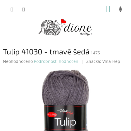
Přejít
NÁKUP
na
obsah
KOŠÍK
Tulip 41030 - tmavě šedá
1475
Průměrné
Neohodnoceno
Podrobnosti hodnocení
Značka:
Vlna-Hep
hodnocení
produktu
je
0,0
z
5
hvězdiček.