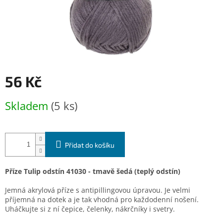
56 Kč
Měrná
Skladem
(5 ks)
cena:
Přidat do košíku
Příze Tulip odstín 41030 - tmavě šedá (teplý odstín)
Jemná akrylová příze s antipillingovou úpravou. Je velmi
příjemná na dotek a je tak vhodná pro každodenní nošení.
Uháčkujte si z ní čepice, čelenky, nákrčníky i svetry.