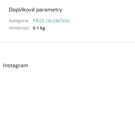
Doplňkové parametry
Kategorie
:
PŘÍZE (KLUBÍČKA)
Hmotnost
:
0.1 kg
Z
á
p
a
Instagram
t
í