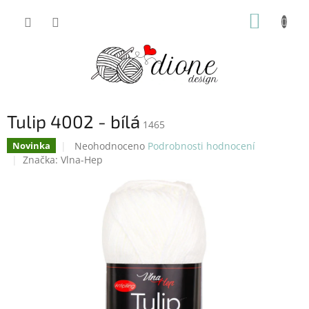
Přejít
NÁKUP
na
obsah
KOŠÍK
Tulip 4002 - bílá
1465
Průměrné
Neohodnoceno
Podrobnosti hodnocení
Novinka
hodnocení
Značka:
Vlna-Hep
produktu
je
0,0
z
5
hvězdiček.