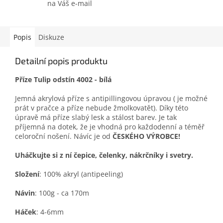
na Váš e-mail
Popis
Diskuze
Detailní popis produktu
Příze Tulip odstín 4002 - bílá
Jemná akrylová příze s antipillingovou úpravou ( je možné
prát v pračce a příze nebude žmolkovatět). Díky této
úpravě má příze slabý lesk a stálost barev. Je tak
příjemná na dotek, že je vhodná pro každodenní a téměř
celoroční nošení. Návíc je od
ČESKÉHO VÝROBCE!
Uháčkujte si z ní čepice, čelenky, nákrčníky i svetry.
Složení
: 100% akryl (antipeeling)
Návin
: 100g - ca 170m
Háček
: 4-6mm