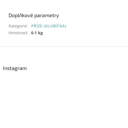
Doplňkové parametry
Kategorie
:
PŘÍZE (KLUBÍČKA)
Hmotnost
:
0.1 kg
Z
á
p
a
Instagram
t
í