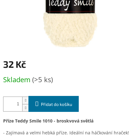
32 Kč
Měrná
Skladem
(>5 ks)
cena:
Přidat do košíku
Příze Teddy Smile 1010 - broskvová světlá
- Zajímavá a velmi hebká příze. Ideální na háčkování hraček!