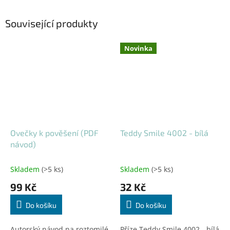
Související produkty
Novinka
Ovečky k pověšení (PDF
Teddy Smile 4002 - bílá
návod)
Skladem
(>5 ks)
Skladem
(>5 ks)
99 Kč
32 Kč
Do košíku
Do košíku
Autorský návod na roztomilé
Příze Teddy Smile 4002 - bílá