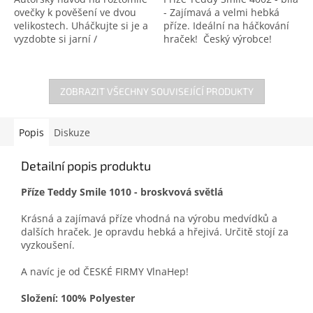
ovečky k pověšení ve dvou
- Zajímavá a velmi hebká
velikostech. Uháčkujte si je a
příze. Ideální na háčkování
vyzdobte si jarní /
hraček! Český výrobce!
velikonoční domástnost.
Nemáte-li ještě POTŘEBNÝ
MATERIÁL, můžete si k...
ZOBRAZIT VŠECHNY SOUVISEJÍCÍ PRODUKTY
Popis
Diskuze
Detailní popis produktu
Příze Teddy Smile 1010 - broskvová světlá
Krásná a zajímavá příze vhodná na výrobu medvídků a
dalších hraček. Je opravdu hebká a hřejivá. Určitě stojí za
vyzkoušení.
A navíc je od ČESKÉ FIRMY VlnaHep!
Složení: 100% Polyester