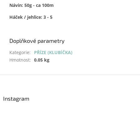
Návin: 50g - ca 100m
Háček / jehlice: 3 - 5
Doplňkové parametry
Kategorie
:
PŘÍZE (KLUBÍČKA)
Hmotnost
:
0.05 kg
Z
á
p
a
Instagram
t
í