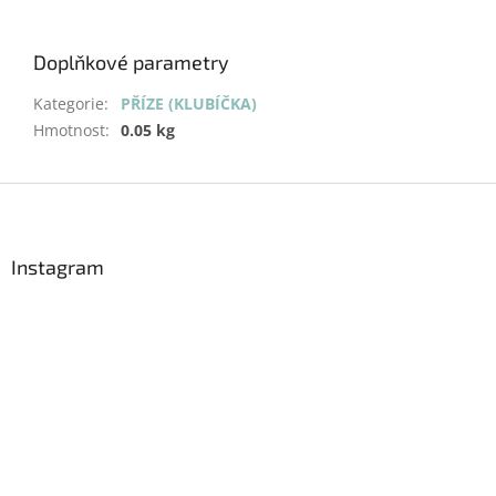
Doplňkové parametry
Kategorie
:
PŘÍZE (KLUBÍČKA)
Hmotnost
:
0.05 kg
Z
á
p
a
Instagram
t
í