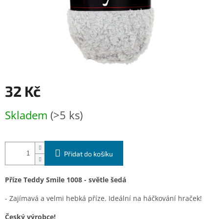
32 Kč
Měrná
Skladem
(>5 ks)
cena:
Přidat do košíku
Příze Teddy Smile 1008 - světle šedá
- Zajímavá a velmi hebká příze. Ideální na háčkování hraček!
Český výrobce!