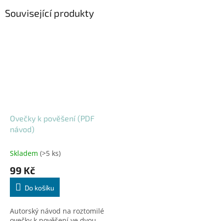
Související produkty
Ovečky k pověšení (PDF
návod)
Skladem
(>5 ks)
99 Kč
Do košíku
Autorský návod na roztomilé
ovečky k pověšení ve dvou