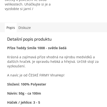
velikostech. Uháčkujte si je a
vyzdobte si jarní /
velikonoční domástnost.
Nemáte-li ještě POTŘEBNÝ
MATERIÁL, můžete si k...
Popis
Diskuze
Detailní popis produktu
Příze Teddy Smile 1008 - světle šedá
Krásná a zajímavá příze vhodná na výrobu medvídků a
dalších hraček. Je opravdu hebká a hřejivá. Určitě stojí za
vyzkoušení.
A navíc je od ČESKÉ FIRMY VlnaHep!
Složení: 100% Polyester
Návin: 50g - ca 100m
Háček / jehlice: 3 - 5