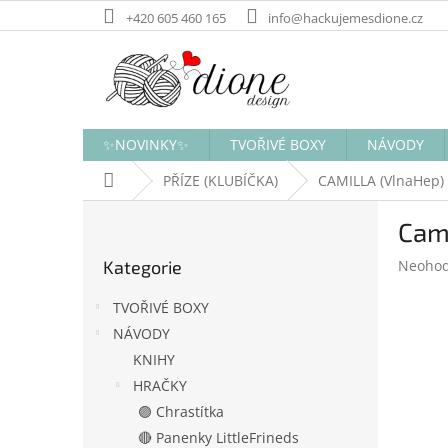
Přejít
+420 605 460 165
info@hackujemesdione.cz
na
obsah
✨NOVINKY✨
TVOŘIVÉ BOXY
NÁVODY
Domů
PŘÍZE (KLUBÍČKA)
CAMILLA (VlnaHep)
P
Cami
o
Přeskočit
s
Průměr
Kategorie
Neoho
kategorie
t
hodnoc
r
produk
TVOŘIVÉ BOXY
a
je
NÁVODY
n
0,0
KNIHY
z
n
5
í
HRAČKY
hvězdič
p
🟣 Chrastítka
a
🔴 Panenky LittleFrineds