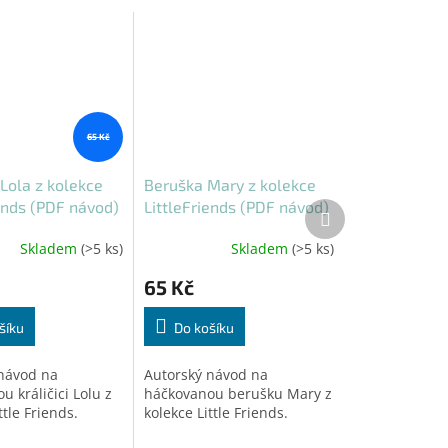
65 Kč
 Lola z kolekce
Beruška Mary z kolekce
iends (PDF návod)
LittleFriends (PDF návod)
Další
produkt
Skladem
(>5 ks)
Skladem
(>5 ks)
65 Kč
šíku
Do košíku
návod na
Autorský návod na
 králičici Lolu z
háčkovanou berušku Mary z
ttle Friends.
kolekce Little Friends.