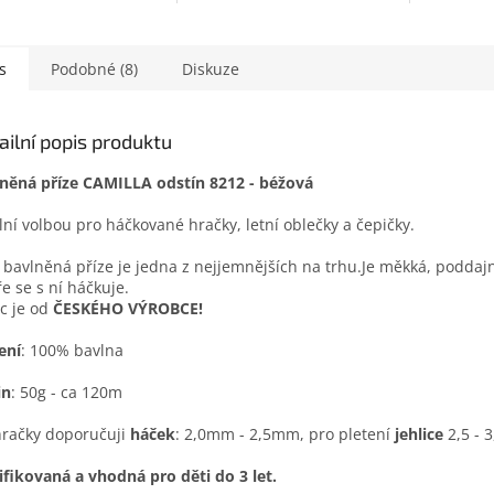
čká, jen pohladit.
ě udělá radost
mu, kdo se na ni jen...
s
Podobné (8)
Diskuze
ailní popis produktu
něná příze CAMILLA odstín 8212 - béžová
lní volbou pro háčkované hračky, letní oblečky a čepičky.
 bavlněná příze je jedna z nejjemnějších na trhu.Je měkká, poddaj
e se s ní háčkuje.
c je od
ČESKÉHO VÝROBCE!
ení
: 100% bavlna
in
: 50g - ca 120m
račky doporučuji
háček
: 2,0mm - 2,5mm, pro pletení
jehlice
2,5 - 3
ifikovaná a vhodná pro děti do 3 let.