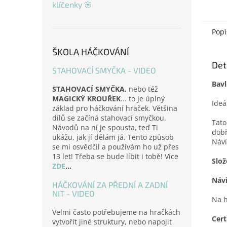
měkou
klíčenky 🌸
Určit
každé
Popi
ŠKOLA HÁČKOVÁNÍ
Det
STAHOVACÍ SMYČKA - VIDEO
Bavl
STAHOVACÍ SMYČKA
, nebo též
MAGICKÝ KROUŘEK
... to je úplný
Ideá
základ pro háčkování hraček. Většina
dílů se začíná stahovací smyčkou.
Tato
Návodů na ní je spousta, teď Ti
dobř
ukážu, jak jí dělám já. Tento způsob
Náví
se mi osvědčil a používám ho už přes
13 let! Třeba se bude líbit i tobě! Více
Slož
ZDE
...
Náv
HÁČKOVÁNÍ ZA PŘEDNÍ A ZADNÍ
NIT - VIDEO
Na h
Velmi často potřebujeme na hračkách
Cert
vytvořit jiné struktury, nebo napojit