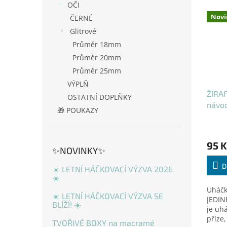
OČI
Novi
ČERNÉ
Glitrové
Průměr 18mm
Průměr 20mm
Průměr 25mm
VÝPLŇ
ŽIRAF
OSTATNÍ DOPLŇKY
návo
🎁 POUKAZY
95 K
✨NOVINKY✨
D
☀️ LETNÍ HÁČKOVACÍ VÝZVA 2026
☀️
Uháčk
☀️ LETNÍ HÁČKOVACÍ VÝZVA SE
JEDIN
BLÍŽÍ! ☀️
je uh
příze
TVOŘIVÉ BOXY na macramé