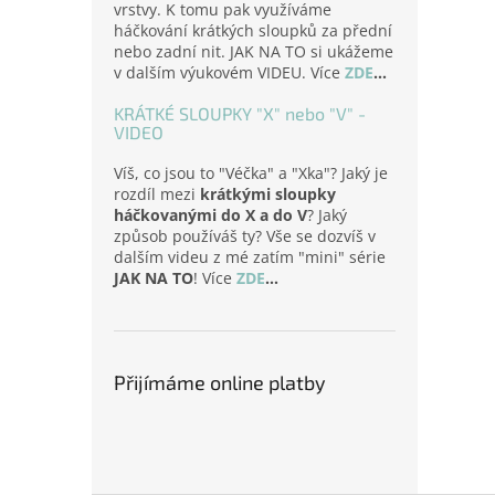
vrstvy. K tomu pak využíváme
háčkování krátkých sloupků za přední
nebo zadní nit. JAK NA TO si ukážeme
v dalším výukovém VIDEU. Více
ZDE
...
KRÁTKÉ SLOUPKY "X" nebo "V" -
VIDEO
Víš, co jsou to "Véčka" a "Xka"? Jaký je
rozdíl mezi
krátkými sloupky
háčkovanými do X a do V
? Jaký
způsob používáš ty? Vše se dozvíš v
dalším videu z mé zatím "mini" série
JAK NA TO
! Více
ZDE
...
Přijímáme online platby