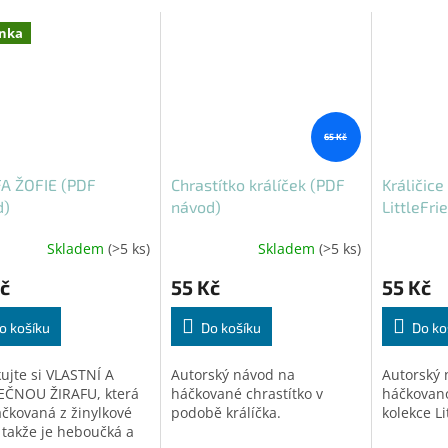
nka
65 Kč
A ŽOFIE (PDF
Chrastítko králíček (PDF
Králičice
d)
návod)
LittleFr
Skladem
(>5 ks)
Skladem
(>5 ks)
č
55 Kč
55 Kč
o košíku
Do košíku
Do ko
ujte si VLASTNÍ A
Autorský návod na
Autorský 
EČNOU ŽIRAFU, která
háčkované chrastítko v
háčkovanou
áčkovaná z žinylkové
podobě králíčka.
kolekce Li
, takže je heboučká a