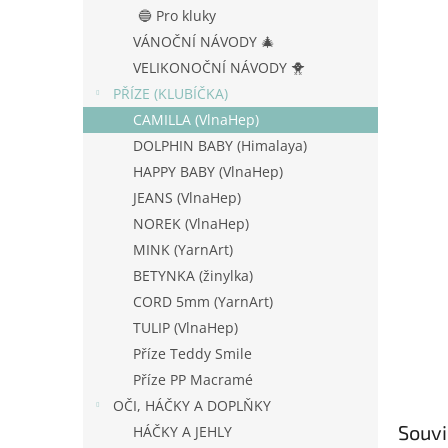
n
🔵 Pro kluky
e
VÁNOČNÍ NÁVODY 🎄
l
VELIKONOČNÍ NÁVODY 🐥
PŘÍZE (KLUBÍČKA)
CAMILLA (VlnaHep)
DOLPHIN BABY (Himalaya)
HAPPY BABY (VlnaHep)
JEANS (VlnaHep)
NOREK (VlnaHep)
MINK (YarnArt)
BETYNKA (žinylka)
CORD 5mm (YarnArt)
TULIP (VlnaHep)
Příze Teddy Smile
Příze PP Macramé
OČI, HÁČKY A DOPLŇKY
Souvi
HÁČKY A JEHLY