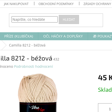
JAK NAKUPOVAT
OBCHODNÍ PODMÍNKY
ZÁSADY OCHRANY
HLEDAT
PŘÍZE (KLUBÍČKA)
OČI, HÁČKY A DOPLŇKY
🎁 POUKAZ
Camilla 8212 - béžová
lla 8212 - béžová
432
né
dnoceno
Podrobnosti hodnocení
ení
45 
tu
Měrná
Skla
cena:
ek.