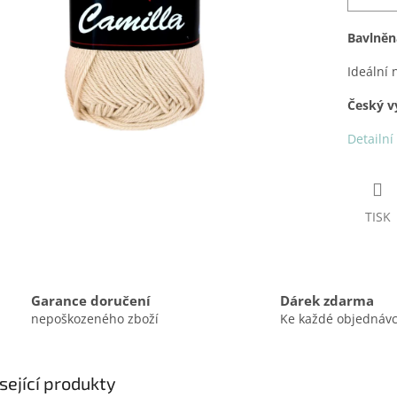
Bavlněn
Ideální 
Český v
Detailní
TISK
Garance doručení
Dárek zdarma
nepoškozeného zboží
Ke každé objednáv
sející produkty