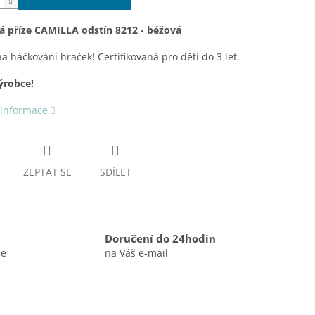
á příze CAMILLA odstín 8212 - béžová
na háčkování hraček! Certifikovaná pro děti do 3 let.
ýrobce!
 informace
ZEPTAT SE
SDÍLET
Doručení do 24hodin
ce
na Váš e-mail