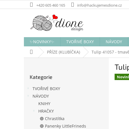
Přejít
+420 605 460 165
info@hackujemesdione.cz
na
obsah
✨NOVINKY✨
TVOŘIVÉ BOXY
NÁVODY
Domů
PŘÍZE (KLUBÍČKA)
Tulip 41057 - tmav
P
Tuli
o
Přeskočit
s
Kategorie
kategorie
Novin
t
r
TVOŘIVÉ BOXY
a
NÁVODY
n
KNIHY
n
í
HRAČKY
p
🟣 Chrastítka
a
🔴 Panenky LittleFrineds