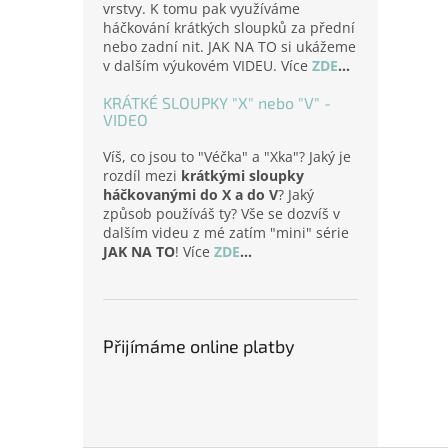
vrstvy. K tomu pak využíváme
háčkování krátkých sloupků za přední
nebo zadní nit. JAK NA TO si ukážeme
v dalším výukovém VIDEU. Více
ZDE
...
KRÁTKÉ SLOUPKY "X" nebo "V" -
VIDEO
Víš, co jsou to "Véčka" a "Xka"? Jaký je
rozdíl mezi
krátkými sloupky
háčkovanými do X a do V
? Jaký
způsob používáš ty? Vše se dozvíš v
dalším videu z mé zatím "mini" série
JAK NA TO
! Více
ZDE
...
Přijímáme online platby