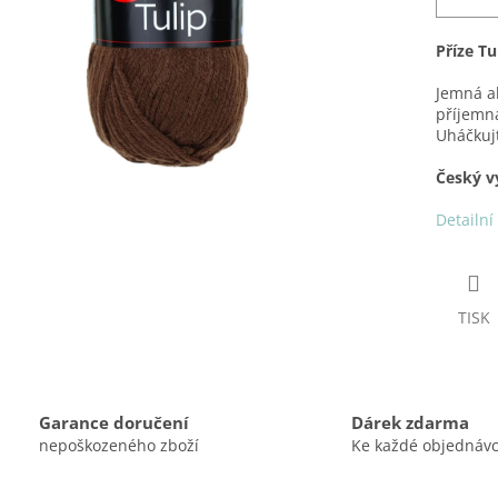
Příze T
Jemná ak
příjemná
Uháčkujt
Český v
Detailní
TISK
Garance doručení
Dárek zdarma
nepoškozeného zboží
Ke každé objednáv