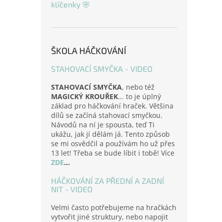
klíčenky 🌸
ŠKOLA HÁČKOVÁNÍ
STAHOVACÍ SMYČKA - VIDEO
STAHOVACÍ SMYČKA
, nebo též
MAGICKÝ KROUŘEK
... to je úplný
základ pro háčkování hraček. Většina
dílů se začíná stahovací smyčkou.
Návodů na ní je spousta, teď Ti
ukážu, jak jí dělám já. Tento způsob
se mi osvědčil a používám ho už přes
13 let! Třeba se bude líbit i tobě! Více
ZDE
...
HÁČKOVÁNÍ ZA PŘEDNÍ A ZADNÍ
NIT - VIDEO
Velmi často potřebujeme na hračkách
vytvořit jiné struktury, nebo napojit