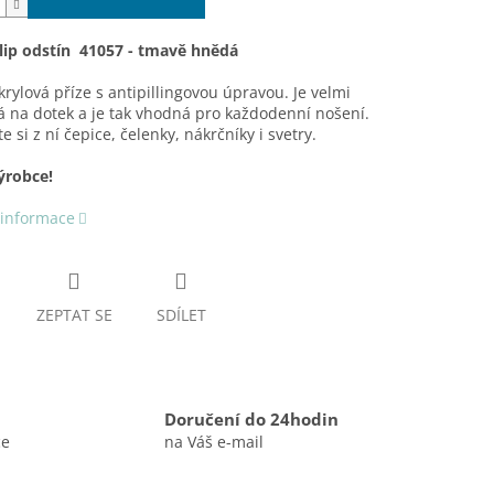
ulip odstín 41057 - tmavě hnědá
rylová příze s antipillingovou úpravou. Je velmi
 na dotek a je tak vhodná pro každodenní nošení.
e si z ní čepice, čelenky, nákrčníky i svetry.
ýrobce!
 informace
ZEPTAT SE
SDÍLET
Doručení do 24hodin
ce
na Váš e-mail