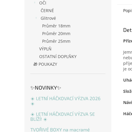
OČI
ČERNÉ
Popi
Glitrové
Průměr 18mm
Det
Průměr 20mm
Příz
Průměr 25mm
VÝPLŇ
Jemn
OSTATNÍ DOPLŇKY
nebu
příj
🎁 POUKAZY
je o
Uháč
✨NOVINKY✨
Slož
☀️ LETNÍ HÁČKOVACÍ VÝZVA 2026
Náv
☀️
Háč
☀️ LETNÍ HÁČKOVACÍ VÝZVA SE
BLÍŽÍ! ☀️
TVOŘIVÉ BOXY na macramé