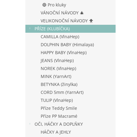
n
🔵 Pro kluky
e
VÁNOČNÍ NÁVODY 🎄
l
VELIKONOČNÍ NÁVODY 🐥
PŘÍZE (KLUBÍČKA)
CAMILLA (VlnaHep)
DOLPHIN BABY (Himalaya)
HAPPY BABY (VlnaHep)
JEANS (VlnaHep)
NOREK (VlnaHep)
MINK (YarnArt)
BETYNKA (žinylka)
CORD 5mm (YarnArt)
TULIP (VlnaHep)
Příze Teddy Smile
Příze PP Macramé
OČI, HÁČKY A DOPLŇKY
HÁČKY A JEHLY