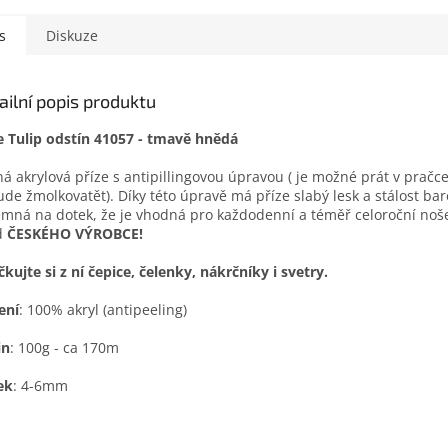
s
Diskuze
ailní popis produktu
e Tulip odstín 41057 - tmavě hnědá
á akrylová příze s antipillingovou úpravou ( je možné prát v pračce
de žmolkovatět). Díky této úpravě má příze slabý lesk a stálost bare
emná na dotek, že je vhodná pro každodenní a téměř celoroční noše
d
ČESKÉHO VÝROBCE!
kujte si z ní čepice, čelenky, nákrčníky i svetry.
ení
: 100% akryl (antipeeling)
in
: 100g - ca 170m
ek
: 4-6mm