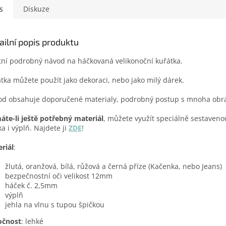
s
Diskuze
ailní popis produktu
tní podrobný návod na háčkovaná velikonoční kuřátka.
tka můžete použít jako dekoraci, nebo jako milý dárek.
d obsahuje doporučené materialy, podrobný postup s mnoha obráz
te-li ještě potřebný materiál
, můžete využít speciálně sestaveno
ka i výplň. Najdete ji
ZDE
!
riál
:
žlutá, oranžová, bílá, růžová a černá příze (Kačenka, nebo Jeans)
bezpečnostní oči velikost 12mm
háček č. 2,5mm
výplň
jehla na vlnu s tupou špičkou
očnost
: lehké