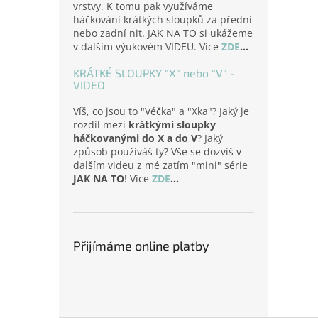
vrstvy. K tomu pak využíváme
háčkování krátkých sloupků za přední
nebo zadní nit. JAK NA TO si ukážeme
v dalším výukovém VIDEU. Více
ZDE
...
KRÁTKÉ SLOUPKY "X" nebo "V" -
VIDEO
Víš, co jsou to "Véčka" a "Xka"? Jaký je
rozdíl mezi
krátkými sloupky
háčkovanými do X a do V
? Jaký
způsob používáš ty? Vše se dozvíš v
dalším videu z mé zatím "mini" série
JAK NA TO
! Více
ZDE
...
Přijímáme online platby