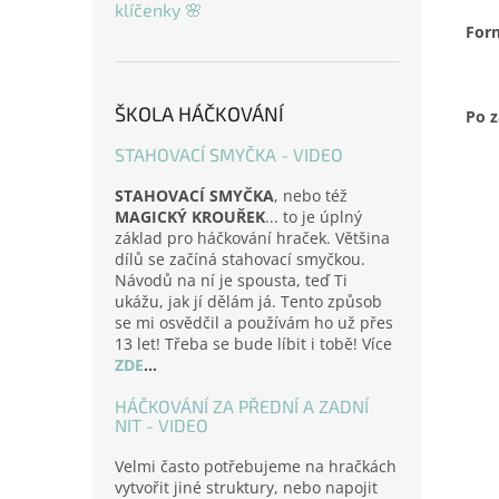
klíčenky 🌸
For
ŠKOLA HÁČKOVÁNÍ
Po z
STAHOVACÍ SMYČKA - VIDEO
STAHOVACÍ SMYČKA
, nebo též
MAGICKÝ KROUŘEK
... to je úplný
základ pro háčkování hraček. Většina
dílů se začíná stahovací smyčkou.
Návodů na ní je spousta, teď Ti
ukážu, jak jí dělám já. Tento způsob
se mi osvědčil a používám ho už přes
13 let! Třeba se bude líbit i tobě! Více
ZDE
...
HÁČKOVÁNÍ ZA PŘEDNÍ A ZADNÍ
NIT - VIDEO
Velmi často potřebujeme na hračkách
vytvořit jiné struktury, nebo napojit