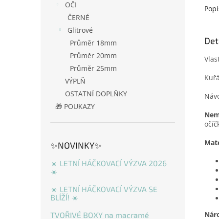
OČI
Popi
ČERNÉ
Glitrové
Det
Průměr 18mm
Průměr 20mm
Vlas
Průměr 25mm
Kuřá
VÝPLŇ
OSTATNÍ DOPLŇKY
Návo
🎁 POUKAZY
Nemá
očíč
Mate
✨NOVINKY✨
☀️ LETNÍ HÁČKOVACÍ VÝZVA 2026
☀️
☀️ LETNÍ HÁČKOVACÍ VÝZVA SE
BLÍŽÍ! ☀️
Nár
TVOŘIVÉ BOXY na macramé