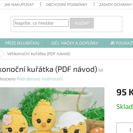
JAK NAKUPOVAT
OBCHODNÍ PODMÍNKY
ZÁSADY OCHRANY
HLEDAT
PŘÍZE (KLUBÍČKA)
OČI, HÁČKY A DOPLŇKY
🎁 POUKAZ
Velikonoční kuřátka (PDF návod)
konoční kuřátka (PDF návod)
59
né
dnoceno
Podrobnosti hodnocení
ení
95 
tu
Měrná
Skla
cena:
ek.