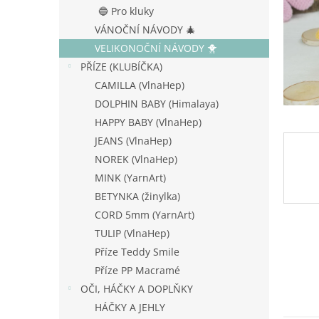
n
🔵 Pro kluky
e
VÁNOČNÍ NÁVODY 🎄
l
VELIKONOČNÍ NÁVODY 🐥
PŘÍZE (KLUBÍČKA)
CAMILLA (VlnaHep)
DOLPHIN BABY (Himalaya)
HAPPY BABY (VlnaHep)
JEANS (VlnaHep)
NOREK (VlnaHep)
MINK (YarnArt)
BETYNKA (žinylka)
CORD 5mm (YarnArt)
TULIP (VlnaHep)
Příze Teddy Smile
Příze PP Macramé
OČI, HÁČKY A DOPLŇKY
HÁČKY A JEHLY