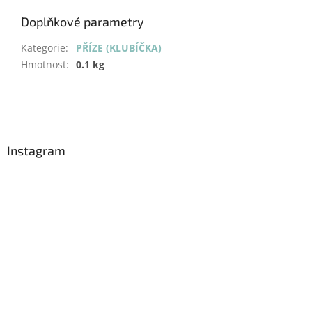
Doplňkové parametry
Kategorie
:
PŘÍZE (KLUBÍČKA)
Hmotnost
:
0.1 kg
Z
á
p
a
Instagram
t
í