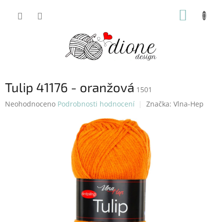
Přejít
NÁKUP
na
obsah
KOŠÍK
Tulip 41176 - oranžová
1501
Průměrné
Neohodnoceno
Podrobnosti hodnocení
Značka:
Vlna-Hep
hodnocení
produktu
je
0,0
z
5
hvězdiček.