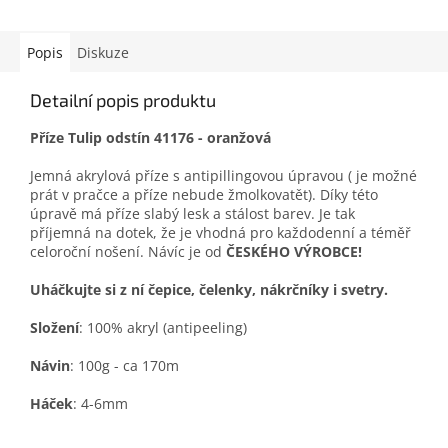
Popis
Diskuze
Detailní popis produktu
Příze Tulip odstín 41176 - oranžová
Jemná akrylová příze s antipillingovou úpravou ( je možné
prát v pračce a příze nebude žmolkovatět). Díky této
úpravě má příze slabý lesk a stálost barev. Je tak
příjemná na dotek, že je vhodná pro každodenní a téměř
celoroční nošení. Návíc je od
ČESKÉHO VÝROBCE!
Uháčkujte si z ní čepice, čelenky, nákrčníky i svetry.
Složení
: 100% akryl (antipeeling)
Návin
: 100g - ca 170m
Háček
: 4-6mm