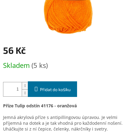
56 Kč
Měrná
Skladem
(5 ks)
cena:
Přidat do košíku
Příze Tulip odstín 41176 - oranžová
Jemná akrylová příze s antipillingovou úpravou. Je velmi
příjemná na dotek a je tak vhodná pro každodenní nošení.
Uháčkujte si z ní čepice, čelenky, nákrčníky i svetry.