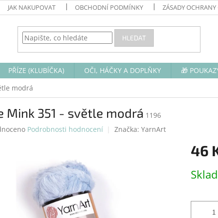
JAK NAKUPOVAT
OBCHODNÍ PODMÍNKY
ZÁSADY OCHRANY
HLEDAT
PŘÍZE (KLUBÍČKA)
OČI, HÁČKY A DOPLŇKY
🎁 POUKAZ
ětle modrá
e Mink 351 - světle modrá
1196
né
dnoceno
Podrobnosti hodnocení
Značka:
YarnArt
ení
46 
tu
Měrná
Skla
cena:
ek.