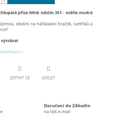
chlupatá příze Mink odstín 351 - světle modrá
íjemná. Ideální na háčkování hraček, svetříků a
cor!
 výrobce!
 informace
ZEPTAT SE
SDÍLET
Doručení do 24hodin
ce
na Váš e-mail