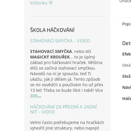
Uháčk
klíčenky 🌸
nejno
která
domov
Tato 
Popi
ŠKOLA HÁČKOVÁNÍ
STAHOVACÍ SMYČKA - VIDEO
Det
STAHOVACÍ SMYČKA
, nebo též
Efek
MAGICKÝ KROUŘEK
... to je úplný
základ pro háčkování hraček. Většina
Ideá
dílů se začíná stahovací smyčkou.
Návodů na ní je spousta, teď Ti
Slož
ukážu, jak jí dělám já. Tento způsob
se mi osvědčil a používám ho už přes
Náv
13 let! Třeba se bude líbit i tobě! Více
ZDE
...
Háče
HÁČKOVÁNÍ ZA PŘEDNÍ A ZADNÍ
NIT - VIDEO
Velmi často potřebujeme na hračkách
vytvořit jiné struktury, nebo napojit