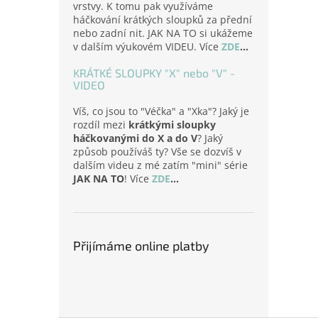
vrstvy. K tomu pak využíváme
háčkování krátkých sloupků za přední
nebo zadní nit. JAK NA TO si ukážeme
v dalším výukovém VIDEU. Více
ZDE
...
KRÁTKÉ SLOUPKY "X" nebo "V" -
VIDEO
Víš, co jsou to "Véčka" a "Xka"? Jaký je
rozdíl mezi
krátkými sloupky
háčkovanými do X a do V
? Jaký
způsob používáš ty? Vše se dozvíš v
dalším videu z mé zatím "mini" série
JAK NA TO
! Více
ZDE
...
Přijímáme online platby