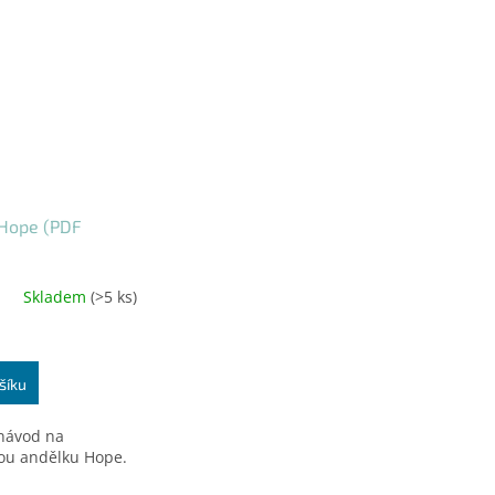
Hope (PDF
Skladem
(>5 ks)
šíku
návod na
ou andělku Hope.