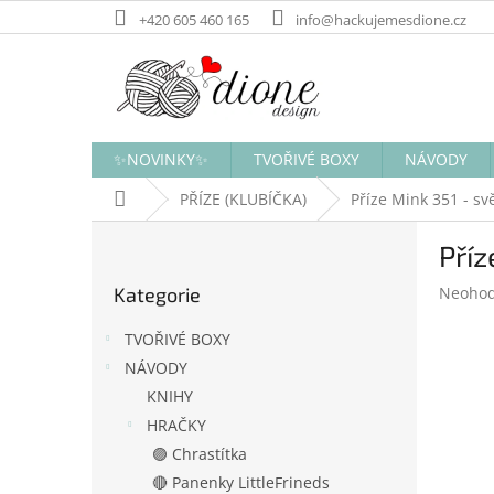
Přejít
+420 605 460 165
info@hackujemesdione.cz
na
obsah
✨NOVINKY✨
TVOŘIVÉ BOXY
NÁVODY
Domů
PŘÍZE (KLUBÍČKA)
Příze Mink 351 - sv
P
Příz
o
Přeskočit
s
Průměr
Kategorie
Neoho
kategorie
t
hodnoc
r
produk
TVOŘIVÉ BOXY
a
je
NÁVODY
n
0,0
KNIHY
z
n
5
í
HRAČKY
hvězdič
p
🟣 Chrastítka
a
🔴 Panenky LittleFrineds