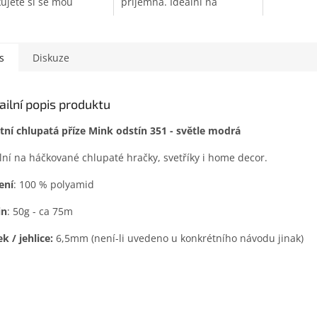
ujete si se mou
příjemná. Ideální na
vější andělku Blanku,
háčkování hraček, svetříků a
 vnese do vašeho
home decor! Český výrobce!
a kouzlo adventu.
elegantní dáma,...
s
Diskuze
ailní popis produktu
tní chlupatá příze Mink odstín 351 - světle modrá
lní na háčkované chlupaté hračky, svetříky i home decor.
ení
: 100 % polyamid
in
: 50g - ca 75m
k / jehlice:
6,5mm (není-li uvedeno u konkrétního návodu jinak)