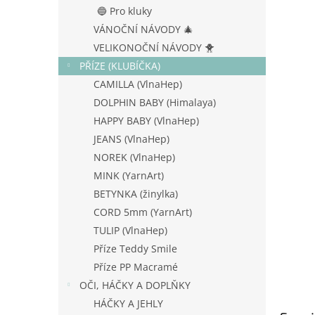
n
🔵 Pro kluky
e
VÁNOČNÍ NÁVODY 🎄
l
VELIKONOČNÍ NÁVODY 🐥
PŘÍZE (KLUBÍČKA)
CAMILLA (VlnaHep)
DOLPHIN BABY (Himalaya)
HAPPY BABY (VlnaHep)
JEANS (VlnaHep)
NOREK (VlnaHep)
MINK (YarnArt)
BETYNKA (žinylka)
CORD 5mm (YarnArt)
TULIP (VlnaHep)
Příze Teddy Smile
Příze PP Macramé
OČI, HÁČKY A DOPLŇKY
HÁČKY A JEHLY