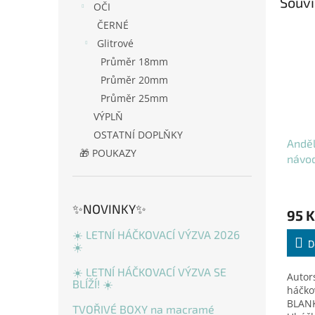
Souvi
OČI
ČERNÉ
Glitrové
Průměr 18mm
Průměr 20mm
Průměr 25mm
VÝPLŇ
OSTATNÍ DOPLŇKY
Andě
🎁 POUKAZY
návo
✨NOVINKY✨
95 K
☀️ LETNÍ HÁČKOVACÍ VÝZVA 2026
D
☀️
☀️ LETNÍ HÁČKOVACÍ VÝZVA SE
Autor
BLÍŽÍ! ☀️
háčko
BLANK
TVOŘIVÉ BOXY na macramé