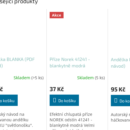
sející produkty
Akce
lka BLANKA (PDF
Příze Norek 41241 -
Andělka 
d)
blankytně modrá
návod)
Skladem
(>5 ks)
Skladem
(5 ks)
č
37 Kč
95 Kč
o košíku
Do košíku
Do ko
ský návod na
Efektní chlupatá příze
Autorský 
vanou andělku
NOREK odstín 41241 -
háčkovan
U "světlonošku".
blankytně modrá Velmi