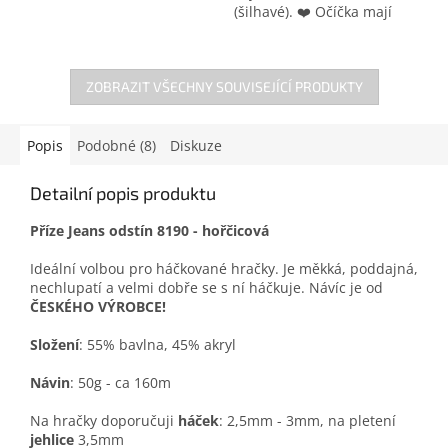
(šilhavé). ❤️ Očíčka mají
krásný glitrový (třpytivý)
podklad a tak dodávají
hračkám na...
ZOBRAZIT VŠECHNY SOUVISEJÍCÍ PRODUKTY
Popis
Podobné (8)
Diskuze
Detailní popis produktu
Příze Jeans odstín 8190 - hořčicová
Ideální volbou pro háčkované hračky. Je měkká, poddajná,
nechlupatí a velmi dobře se s ní háčkuje. Návíc je od
ČESKÉHO VÝROBCE!
Složení
: 55% bavlna, 45% akryl
Návin
: 50g - ca 160m
Na hračky doporučuji
háček
: 2,5mm - 3mm, na pletení
jehlice
3,5mm