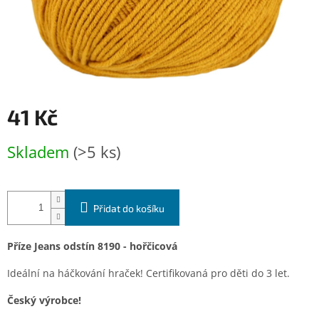
41 Kč
Měrná
Skladem
(>5 ks)
cena:
Přidat do košíku
Příze Jeans odstín 8190 - hořčicová
Ideální na háčkování hraček! Certifikovaná pro děti do 3 let.
Český výrobce!