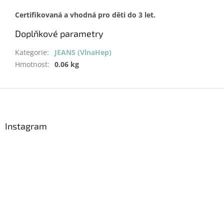
Certifikovaná a vhodná pro děti do 3 let.
Doplňkové parametry
Kategorie
:
JEANS (VlnaHep)
Hmotnost
:
0.06 kg
Z
á
p
a
Instagram
t
í