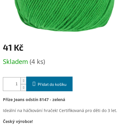
41 Kč
Měrná
Skladem
(4 ks)
cena:
Přidat do košíku
Příze Jeans odstín 8147 - zelená
Ideální na háčkování hraček! Certifikovaná pro děti do 3 let.
Český výrobce!