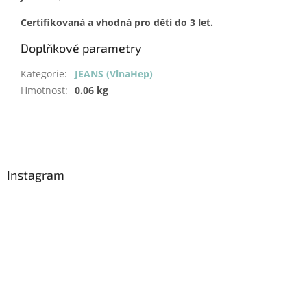
Certifikovaná a vhodná pro děti do 3 let.
Doplňkové parametry
Kategorie
:
JEANS (VlnaHep)
Hmotnost
:
0.06 kg
Z
á
p
a
Instagram
t
í