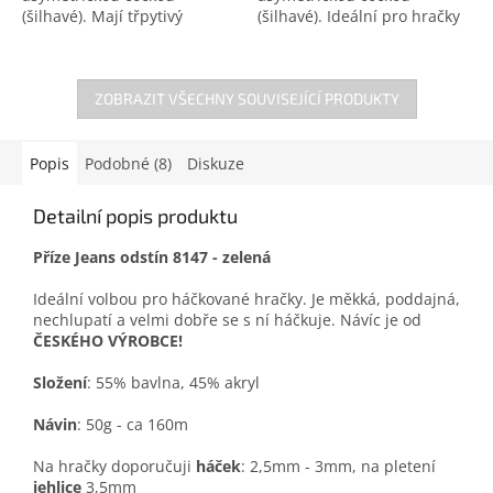
(šilhavé). Mají třpytivý
(šilhavé). Ideální pro hračky
barevný podklad a dodají tak
z žinylkové příze.
hračkám dokonalý výraz.
Ideální pro hračky z...
ZOBRAZIT VŠECHNY SOUVISEJÍCÍ PRODUKTY
Popis
Podobné (8)
Diskuze
Detailní popis produktu
Příze Jeans odstín 8147 - zelená
Ideální volbou pro háčkované hračky. Je měkká, poddajná,
nechlupatí a velmi dobře se s ní háčkuje. Návíc je od
ČESKÉHO VÝROBCE!
Složení
: 55% bavlna, 45% akryl
Návin
: 50g - ca 160m
Na hračky doporučuji
háček
: 2,5mm - 3mm, na pletení
jehlice
3,5mm