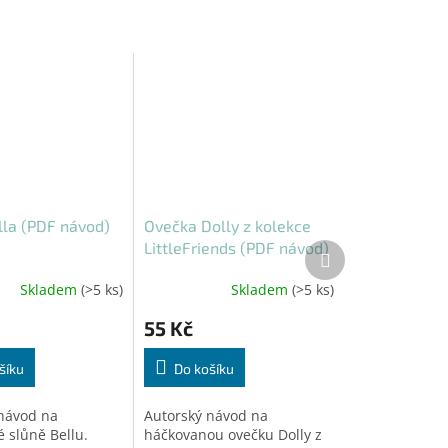
lla (PDF návod)
Ovečka Dolly z kolekce
LittleFriends (PDF návod)
Další
produkt
Skladem
(>5 ks)
Skladem
(>5 ks)
55 Kč
šíku
Do košíku
návod na
Autorský návod na
 slůně Bellu.
háčkovanou ovečku Dolly z