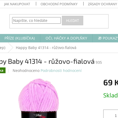
JAK NAKUPOVAT
OBCHODNÍ PODMÍNKY
ZÁSADY OCHRANY
HLEDAT
PŘÍZE (KLUBÍČKA)
OČI, HÁČKY A DOPLŇKY
🎁 POUKAZ
ep)
Happy Baby 41314 - růžovo-fialová
y Baby 41314 - růžovo-fialová
935
Průměrné
Neohodnoceno
Podrobnosti hodnocení
ka
hodnocení
69 
produktu
je
0,0
Měrná
Skla
z
cena:
5
hvězdiček.