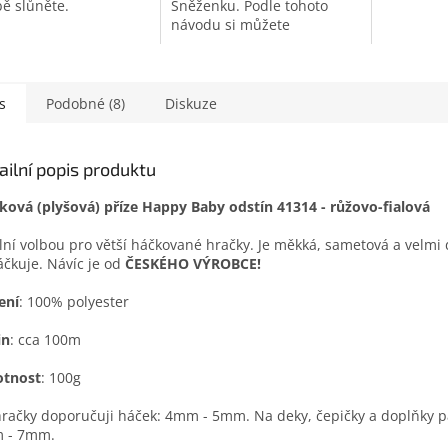
ě slůněte.
Sněženku. Podle tohoto
návodu si můžete
uháčkovat vlastního koníka
– záleží jen na barevné
kombinaci, jestli vznikne
Nugátek nebo...
s
Podobné (8)
Diskuze
ailní popis produktu
lková (plyšová) příze Happy Baby odstín 41314 - růžovo-fialová
lní volbou pro větší háčkované hračky. Je měkká, sametová a velmi 
áčkuje. Návíc je od
ČESKÉHO VÝROBCE!
ení
: 100% polyester
in
: cca 100m
tnost
: 100g
račky doporučuji háček: 4mm - 5mm. Na deky, čepičky a doplňky p
 - 7mm.