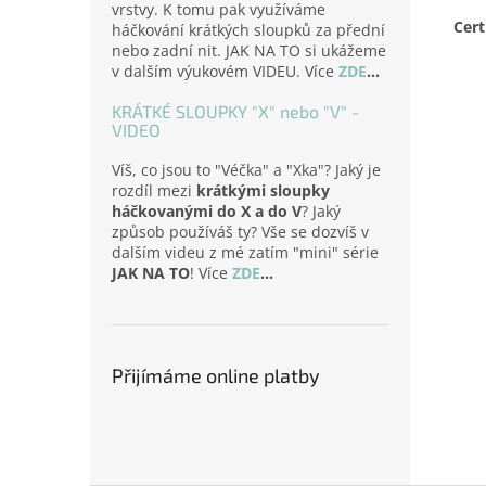
vrstvy. K tomu pak využíváme
Cert
háčkování krátkých sloupků za přední
nebo zadní nit. JAK NA TO si ukážeme
v dalším výukovém VIDEU. Více
ZDE
...
KRÁTKÉ SLOUPKY "X" nebo "V" -
VIDEO
Víš, co jsou to "Véčka" a "Xka"? Jaký je
rozdíl mezi
krátkými sloupky
háčkovanými do X a do V
? Jaký
způsob používáš ty? Vše se dozvíš v
dalším videu z mé zatím "mini" série
JAK NA TO
! Více
ZDE
...
Přijímáme online platby