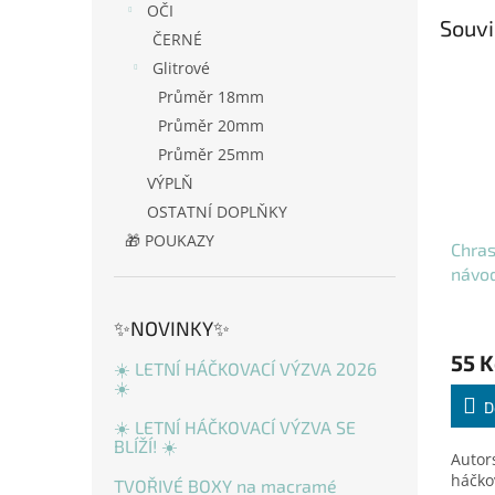
OČI
Souvi
ČERNÉ
Glitrové
Průměr 18mm
Průměr 20mm
Průměr 25mm
VÝPLŇ
OSTATNÍ DOPLŇKY
🎁 POUKAZY
Chras
návo
✨NOVINKY✨
55 K
☀️ LETNÍ HÁČKOVACÍ VÝZVA 2026
☀️
D
☀️ LETNÍ HÁČKOVACÍ VÝZVA SE
BLÍŽÍ! ☀️
Autor
háčko
TVOŘIVÉ BOXY na macramé