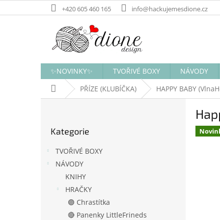
Přejít
+420 605 460 165
info@hackujemesdione.cz
na
obsah
✨NOVINKY✨
TVOŘIVÉ BOXY
NÁVODY
Domů
PŘÍZE (KLUBÍČKA)
HAPPY BABY (VlnaH
P
Happ
o
Přeskočit
s
Kategorie
kategorie
Novin
t
r
TVOŘIVÉ BOXY
a
NÁVODY
n
KNIHY
n
í
HRAČKY
p
🟣 Chrastítka
a
🔴 Panenky LittleFrineds