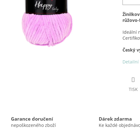
Žinilkov
růžovo-
Ideální 
Certifik
Český v
Detailní
TISK
Garance doručení
Dárek zdarma
nepoškozeného zboží
Ke každé objednáv