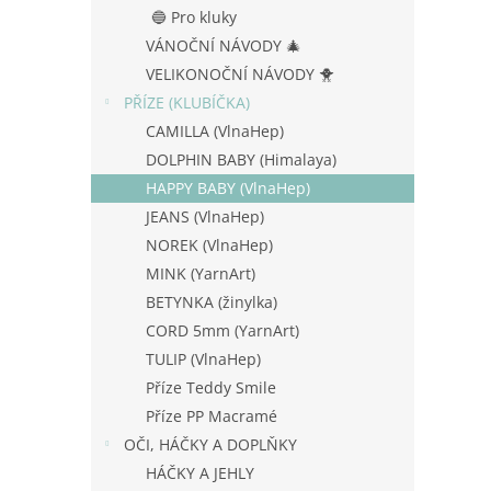
n
🔵 Pro kluky
e
VÁNOČNÍ NÁVODY 🎄
l
VELIKONOČNÍ NÁVODY 🐥
PŘÍZE (KLUBÍČKA)
CAMILLA (VlnaHep)
DOLPHIN BABY (Himalaya)
HAPPY BABY (VlnaHep)
JEANS (VlnaHep)
NOREK (VlnaHep)
MINK (YarnArt)
BETYNKA (žinylka)
CORD 5mm (YarnArt)
TULIP (VlnaHep)
Příze Teddy Smile
Příze PP Macramé
OČI, HÁČKY A DOPLŇKY
HÁČKY A JEHLY