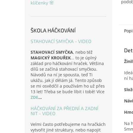
podob
klíčenky 🌸
ŠKOLA HÁČKOVÁNÍ
Popi
STAHOVACÍ SMYČKA - VIDEO
Det
STAHOVACÍ SMYČKA
, nebo též
MAGICKÝ KROUŘEK
... to je úplný
Žini
základ pro háčkování hraček. Většina
dílů se začíná stahovací smyčkou.
Ideá
Návodů na ní je spousta, teď Ti
ní h
ukážu, jak jí dělám já. Tento způsob
se mi osvědčil a používám ho už přes
Slož
13 let! Třeba se bude líbit i tobě! Více
ZDE
...
Náv
HÁČKOVÁNÍ ZA PŘEDNÍ A ZADNÍ
Hmo
NIT - VIDEO
Na h
Velmi často potřebujeme na hračkách
5mm
vytvořit jiné struktury, nebo napojit