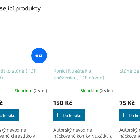
sející produkty
65 Kč
títko slůně (PDF
Koníci Nugátek a
Slůně Be
d)
Sněženka (PDF návod)
Skladem
(>5 ks)
Skladem
(>5 ks)
č
150 Kč
75 Kč
o košíku
Do košíku
Do ko
ský návod na
Autorský návod na
Autorský 
vané chrastítko v
háčkované koníky Nugátka a
háčkované