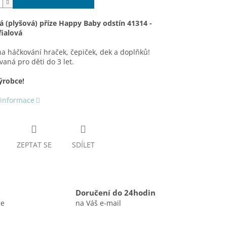
á (plyšová) příze Happy Baby odstín 41314 -
fialová
na háčkování hraček, čepiček, dek a doplňků!
ovaná pro děti do 3 let.
ýrobce!
 informace
ZEPTAT SE
SDÍLET
Doručení do 24hodin
ce
na Váš e-mail