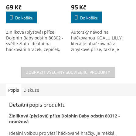
69 Kč
95 Kč
Do košíku
Do košíku
Žinilková (plyšová) příze
Autorský návod na
Dolphin Baby odstín 80302 -
háčkovanou KOALU LILLY,
světle žlutá Ideální na
která je uháčkovaná z
háčkování hraček, čepiček,
žinylkové příze, takže je
dek a doplňků! Certifikovaná
heboučká a měkoučká, jen
pro děti do 3 let.
pohladit. Určitě udělá radost
každému, kdo se na ni jen...
ZOBRAZIT VŠECHNY SOUVISEJÍCÍ PRODUKTY
Popis
Diskuze
Detailní popis produktu
Žinilková (plyšová) příze Dolphin Baby odstín 80312 -
oranžová
Ideální volbou pro větší háčkované hračky. Je měkká,