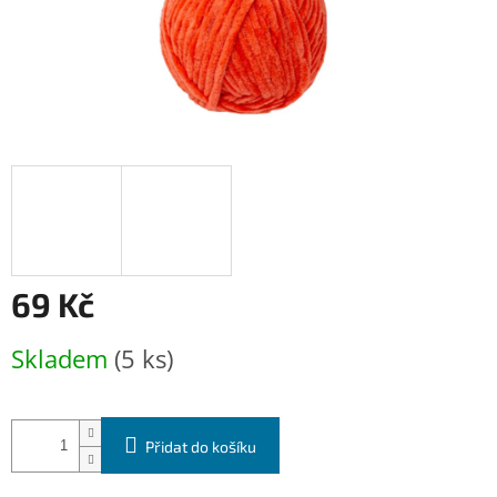
69 Kč
Měrná
Skladem
(5 ks)
cena:
Přidat do košíku