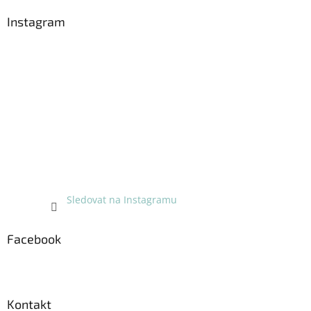
p
a
Instagram
t
í
Sledovat na Instagramu
Facebook
Kontakt