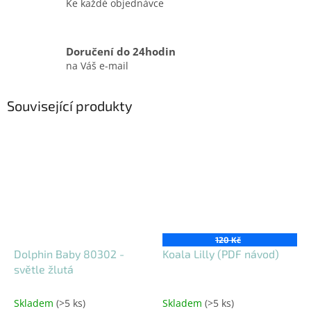
Ke každé objednávce
Doručení do 24hodin
na Váš e-mail
Související produkty
120 Kč
Dolphin Baby 80302 -
Koala Lilly (PDF návod)
světle žlutá
Skladem
(>5 ks)
Skladem
(>5 ks)