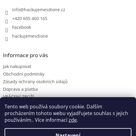
info
@
hackujemesdione.cz
+420 605 460 165
Facebook
hackujemesdione
Informace pro vás
Jak nakupovat
Obchodní podmínky
Zásady ochrany osobních údajů
Doprava a platba
VRÁCENÍ ZBOŽÍ
KONTAKTY
Tento web používá soubory cookie. Dalším
procházením tohoto webu vyjadřujete souhlas s jejich
používáním.. Více informací
zde
.
Vytvořil Shoptet
Nastavení