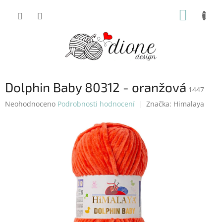
Přejít
NÁKUP
na
obsah
KOŠÍK
Dolphin Baby 80312 - oranžová
1447
Průměrné
Neohodnoceno
Podrobnosti hodnocení
Značka:
Himalaya
hodnocení
produktu
je
0,0
z
5
hvězdiček.