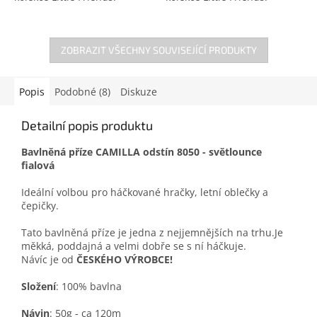
ZOBRAZIT VŠECHNY SOUVISEJÍCÍ PRODUKTY
Popis
Podobné (8)
Diskuze
Detailní popis produktu
Bavlněná příze CAMILLA odstín 8050 - světlounce
fialová
Ideální volbou pro háčkované hračky, letní oblečky a
čepičky.
Tato bavlněná příze je jedna z nejjemnějších na trhu.Je
měkká, poddajná a velmi dobře se s ní háčkuje.
Návíc je od
ČESKÉHO VÝROBCE!
Složení
: 100% bavlna
Návin
: 50g - ca 120m