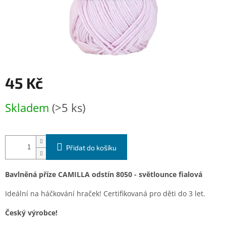
45 Kč
Měrná
Skladem
(>5 ks)
cena:
Přidat do košíku
Bavlněná příze CAMILLA odstín 8050 - světlounce fialová
Ideální na háčkování hraček! Certifikovaná pro děti do 3 let.
Český výrobce!