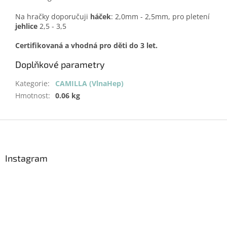
Na hračky doporučuji
háček
: 2,0mm - 2,5mm, pro pletení
jehlice
2,5 - 3,5
Certifikovaná a vhodná pro děti do 3 let.
Doplňkové parametry
Kategorie
:
CAMILLA (VlnaHep)
Hmotnost
:
0.06 kg
Z
á
p
a
Instagram
t
í