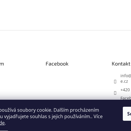
am
Facebook
Kontakt
info
e.cz
+420 
Face
hack
používá soubory cookie. Dalším procházením
S
 vyjadřujete souhlas s jejich používáním.. Více
Sledovat na
Instagramu
de
.