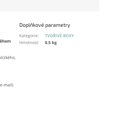
Doplňkové parametry
Kategorie
:
TVOŘIVÉ BOXY
během
Hmotnost
:
0.5 kg
lízkého,
e-mail)