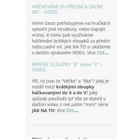
HÁČKOVÁNÍ ZA PŘEDNÍ A ZADNÍ
NIT - VIDEO
Velmi často potřebujeme na hračkách
vytvořit jiné struktury, nebo napojit
vrstvy. K tomu pak využíváme
háčkování krátkých sloupků za přední
nebo zadní nit. JAK NA TO si ukážeme
v dalším výukovém VIDEU. Více
ZDE
...
KRÁTKÉ SLOUPKY "X" nebo "V" -
VIDEO
Víš, co jsou to "Véčka" a "Xka"? Jaký je
rozdíl mezi
krátkými sloupky
háčkovanými do X a do V
? Jaký
způsob používáš ty? Vše se dozvíš v
dalším videu z mé zatím "mini" série
JAK NA TO
! Více
ZDE
...