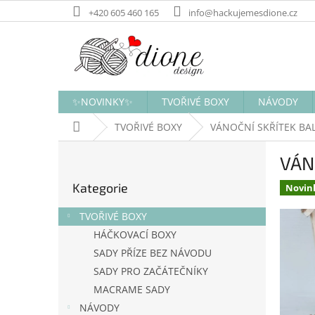
Přejít
+420 605 460 165
info@hackujemesdione.cz
na
obsah
✨NOVINKY✨
TVOŘIVÉ BOXY
NÁVODY
Domů
TVOŘIVÉ BOXY
VÁNOČNÍ SKŘÍTEK BAL
P
VÁN
o
Přeskočit
s
Kategorie
kategorie
Novin
t
r
TVOŘIVÉ BOXY
a
HÁČKOVACÍ BOXY
n
SADY PŘÍZE BEZ NÁVODU
n
í
SADY PRO ZAČÁTEČNÍKY
p
MACRAME SADY
a
NÁVODY