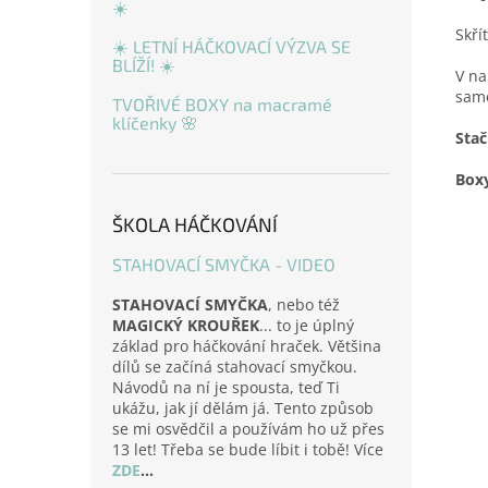
☀️
Skří
☀️ LETNÍ HÁČKOVACÍ VÝZVA SE
BLÍŽÍ! ☀️
V n
sam
TVOŘIVÉ BOXY na macramé
klíčenky 🌸
Stač
Boxy
ŠKOLA HÁČKOVÁNÍ
STAHOVACÍ SMYČKA - VIDEO
STAHOVACÍ SMYČKA
, nebo též
MAGICKÝ KROUŘEK
... to je úplný
základ pro háčkování hraček. Většina
dílů se začíná stahovací smyčkou.
Návodů na ní je spousta, teď Ti
ukážu, jak jí dělám já. Tento způsob
se mi osvědčil a používám ho už přes
13 let! Třeba se bude líbit i tobě! Více
ZDE
...