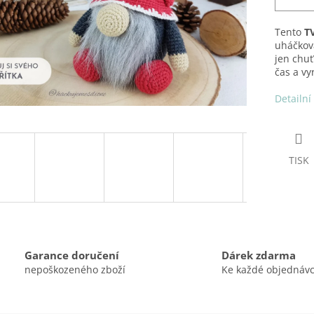
Tento
T
uháčkov
jen chuť
čas a vy
Detailní
TISK
Garance doručení
Dárek zdarma
nepoškozeného zboží
Ke každé objednáv