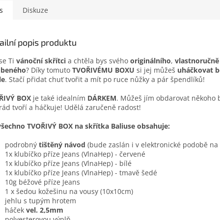
s
Diskuze
ailní popis produktu
 se Ti
vánoční skřítci
a chtěla bys svého
originálního
,
vlastnoručně
obeného
? Díky tomuto
TVOŘIVÉMU BOXU
si jej můžeš
uháčkovat 
le
. Stačí přidat chuť tvořit a mít po ruce nůžky a pár špendlíků!
ŘIVÝ BOX
je také idealním
DÁRKEM
. Můžeš jím obdarovat někoho b
rád tvoří a háčkuje! Udělá zaručeně radost!
šechno TVOŘIVÝ BOX na skřítka Baliuse obsahuje:
podrobný
tištěný návod
(bude zaslán i v elektronické podobě na 
1x klubíčko příze Jeans (VlnaHep) - červené
1x klubíčko příze Jeans (VlnaHep) - bílé
1x klubíčko příze Jeans (VlnaHep) - tmavě šedé
10g béžové příze Jeans
1 x šedou kožešinu na vousy (10x10cm)
jehlu s tupým hrotem
háček
vel. 2,5mm
polyesterovou výplň