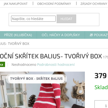
JAK NAKUPOVAT
OBCHODNÍ PODMÍNKY
ZÁSADY OCHRANY
HLEDAT
PŘÍZE (KLUBÍČKA)
OČI, HÁČKY A DOPLŇKY
🎁 POUKAZ
IUS- TVOŘIVÝ BOX
OČNÍ SKŘÍTEK BALIUS- TVOŘIVÝ BOX
17
Průměrné
Neohodnoceno
Podrobnosti hodnocení
ka
hodnocení
379
produktu
je
0,0
Měrná
Skla
z
cena:
5
hvězdiček.