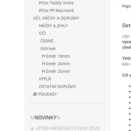
Příze Teddy Smile
Popi
Příze PP Macramé
OČI, HÁČKY A DOPLŇKY
Det
HÁČKY A JEHLY
OČI
Líbí
ČERNÉ
vyr
chví
Glitrové
Průměr 18mm
TVO
Průměr 20mm
kdo 
Průměr 25mm
CO v
VÝPLŇ
OSTATNÍ DOPLŇKY
🎁 POUKAZY
✨NOVINKY✨
☀️ LETNÍ HÁČKOVACÍ VÝZVA 2026