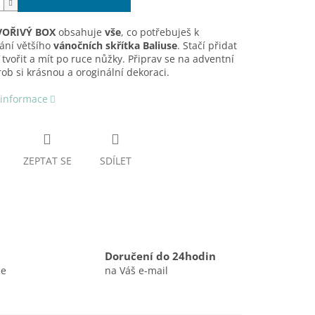
VOŘIVÝ BOX
obsahuje
vše
, co potřebuješ k
ání většího
vánočních skřítka Baliuse
. Stačí přidat
 tvořit a mít po ruce nůžky. Připrav se na adventní
rob si krásnou a oroginální dekoraci.
 informace
ZEPTAT SE
SDÍLET
Doručení do 24hodin
ce
na Váš e-mail