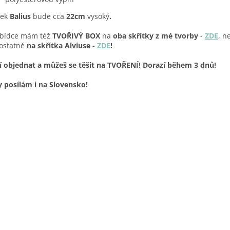
tek
Balius
bude cca
22cm
vysoký
.
abídce mám též
TVOŘIVÝ BOX
na
oba skřítky z mé tvorby
-
ZDE
, n
ostatně
na skřítka Alviuse -
ZDE
!
í objednat a můžeš se těšit na TVOŘENÍ! Dorazí během 3 dnů!
 posílám i na Slovensko!