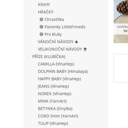
n
KNIHY
e
HRAČKY
l
🟣 Chrastítka
🔴 Panenky LittleFrineds
🔵 Pro kluky
VÁNOČNÍ NÁVODY 🎄
VELIKONOČNÍ NÁVODY 🐥
PŘÍZE (KLUBÍČKA)
CAMILLA (VlnaHep)
DOLPHIN BABY (Himalaya)
HAPPY BABY (VlnaHep)
JEANS (VlnaHep)
NOREK (VlnaHep)
MINK (YarnArt)
BETYNKA (žinylka)
CORD 5mm (YarnArt)
TULIP (VlnaHep)