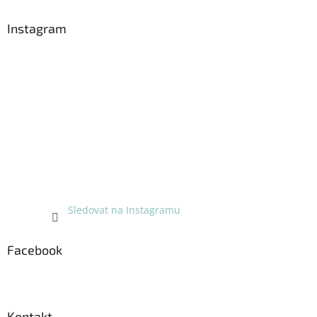
p
a
Instagram
t
í
Sledovat na Instagramu
Facebook
Kontakt