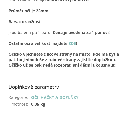
Průměr očí je 25mm.
Barva: oranžová
Jsou balena po 1 páru!
Cena je uvedena za 1 pár očí!
Ostatní oči a velikosti najdete
ZDE
!
Očíčko vpíchnete z lícové strany na místo, kde má být a
pak ho jednoduše z rubové strany zajistíte dopložkou.
Očíčko už se pak nedá rozebrat, ani dětmi ukousnout!
Doplňkové parametry
Kategorie
:
OČI, HÁČKY A DOPLŇKY
Hmotnost
:
0.05 kg
Z
á