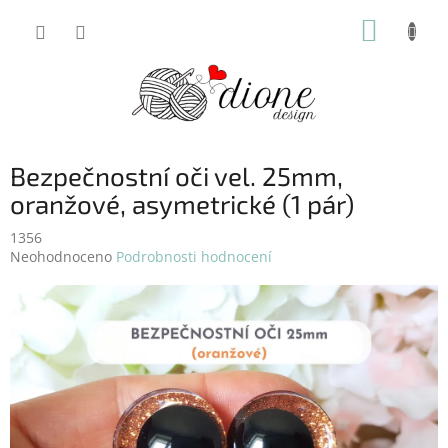
Přejít
NÁKUP
na
obsah
KOŠÍK
Bezpečnostní oči vel. 25mm,
oranžové, asymetrické (1 pár)
1356
Průměrné
Neohodnoceno
Podrobnosti hodnocení
hodnocení
produktu
je
0,0
z
5
hvězdiček.