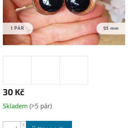
30 Kč
Měrná
Skladem
(>5 pár)
cena: