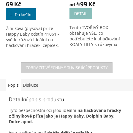
69 Kč
499 Kč
od
DETAIL
Do košíku
Tento TVOŘIVÝ BOX
Žinilková (plyšová) příze
obsahuje VŠE, co
Happy Baby odstín 41061 -
potřebujete k uháčkování
světle růžová Ideální na
KOALY LILLY s růžovýma
háčkování hraček, čepiček,
očima! 🐨 Díky žinylkové přízi
dek a doplňků! Certifikovaná
je koala neuvěřitelně
pro děti do 3 let. Český
heboučká a měkoučká.
výrobce!
Nemusíte tak nikde...
ZOBRAZIT VŠECHNY SOUVISEJÍCÍ PRODUKTY
Popis
Diskuze
Detailní popis produktu
Tyto bezpečnostní oči jsou ideální
na háčkované hračky
z žinylkové příze jako je Happy Baby, Dolphin Baby,
Dolce apod.
Jsou kvalitní a mají
dobře držící podložku
.