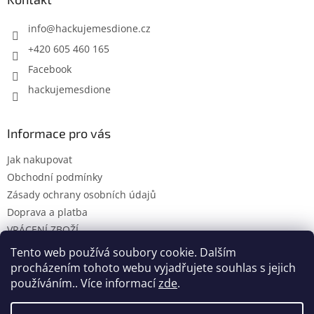
info
@
hackujemesdione.cz
+420 605 460 165
Facebook
hackujemesdione
Informace pro vás
Jak nakupovat
Obchodní podmínky
Zásady ochrany osobních údajů
Doprava a platba
VRÁCENÍ ZBOŽÍ
KONTAKTY
Tento web používá soubory cookie. Dalším
procházením tohoto webu vyjadřujete souhlas s jejich
používáním.. Více informací
zde
.
Vytvořil Shoptet