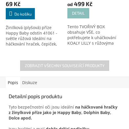
69 Kč
499 Kč
od
DETAIL
Do košíku
Tento TVOŘIVÝ BOX
Žinilková (plyšová) příze
obsahuje VŠE, co
Happy Baby odstín 41061 -
potřebujete k uháčkování
světle růžová Ideální na
KOALY LILLY s růžovýma
háčkování hraček, čepiček,
očima! 🐨 Díky žinylkové přízi
dek a doplňků! Certifikovaná
je koala neuvěřitelně
pro děti do 3 let. Český
heboučká a měkoučká.
výrobce!
Nemusíte tak nikde...
ZOBRAZIT VŠECHNY SOUVISEJÍCÍ PRODUKTY
Popis
Diskuze
Detailní popis produktu
Tyto bezpečnostní oči jsou ideální
na háčkované hračky
z žinylkové příze jako je Happy Baby, Dolphin Baby,
Dolce apod.
Jsou kvalitní a mají
dobře držící podložku
.