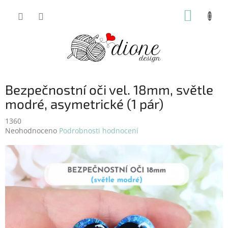
Přejít
NÁKUP
na
obsah
KOŠÍK
Bezpečnostní oči vel. 18mm, světle
modré, asymetrické (1 pár)
1360
Průměrné
Neohodnoceno
Podrobnosti hodnocení
hodnocení
produktu
je
0,0
z
5
hvězdiček.