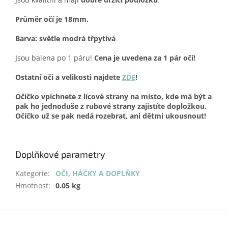
Průměr očí je 18mm.
Barva: světle modrá třpytivá
Jsou balena po 1 páru!
Cena je uvedena za 1 pár očí!
Ostatní oči a velikosti najdete
ZDE
!
Očíčko vpíchnete z lícové strany na místo, kde má být a
pak ho jednoduše z rubové strany zajistíte dopložkou.
Očíčko už se pak nedá rozebrat, ani dětmi ukousnout!
Doplňkové parametry
Kategorie
:
OČI, HÁČKY A DOPLŇKY
Hmotnost
:
0.05 kg
Z
á