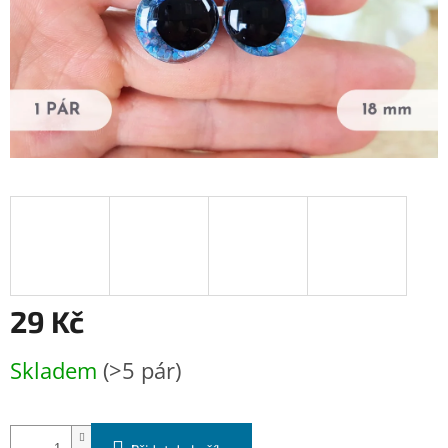
29 Kč
Měrná
Skladem
(>5 pár)
cena: