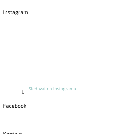
p
a
Instagram
t
í
Sledovat na Instagramu
Facebook
Kontakt