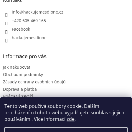
info
@
hackujemesdione.cz
+420 605 460 165
Facebook
hackujemesdione
Informace pro vás
Jak nakupovat
Obchodní podmínky
Zásady ochrany osobních údajů
Doprava a platba
VRÁCENÍ ZBOŽÍ
KONTAKTY
Tento web používá soubory cookie. Dalším
procházením tohoto webu vyjadřujete souhlas s jejich
používáním.. Více informací
zde
.
Vytvořil Shoptet