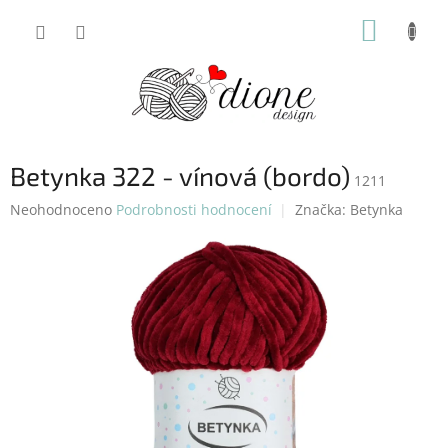
Přejít
NÁKUP
na
obsah
KOŠÍK
Betynka 322 - vínová (bordo)
1211
Průměrné
Neohodnoceno
Podrobnosti hodnocení
Značka:
Betynka
hodnocení
produktu
je
0,0
z
5
hvězdiček.