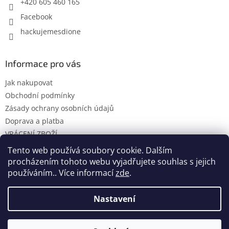
+420 605 460 165
Facebook
hackujemesdione
Informace pro vás
Jak nakupovat
Obchodní podmínky
Zásady ochrany osobních údajů
Doprava a platba
VRÁCENÍ ZBOŽÍ
KONTAKTY
Tento web používá soubory cookie. Dalším
procházením tohoto webu vyjadřujete souhlas s jejich
používáním.. Více informací
zde
.
Vytvořil Shoptet
Nastavení
Pro kupující ze Sloveska mám slovenský účet pro platbu v EUR.
Copyright 2026
Háčkujeme s Dione
. Všechna práva