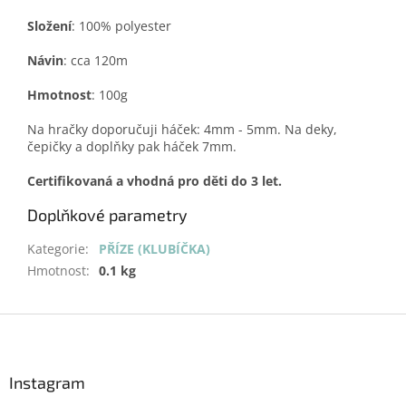
Složení
: 100% polyester
Návin
: cca 120m
Hmotnost
: 100g
Na hračky doporučuji háček: 4mm - 5mm. Na deky,
čepičky a doplňky pak háček 7mm.
Certifikovaná a vhodná pro děti do 3 let.
Doplňkové parametry
Kategorie
:
PŘÍZE (KLUBÍČKA)
Hmotnost
:
0.1 kg
Z
á
p
a
Instagram
t