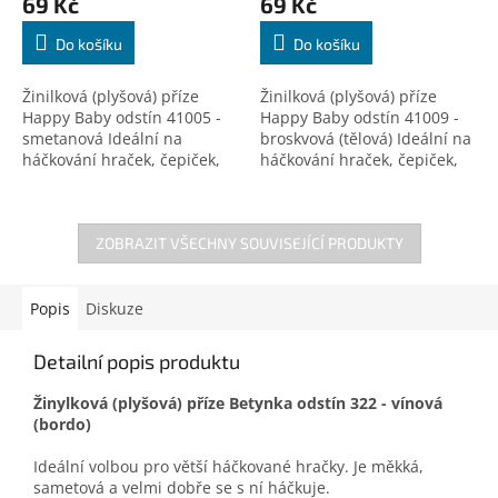
69 Kč
69 Kč
Do košíku
Do košíku
Žinilková (plyšová) příze
Žinilková (plyšová) příze
Happy Baby odstín 41005 -
Happy Baby odstín 41009 -
smetanová Ideální na
broskvová (tělová) Ideální na
háčkování hraček, čepiček,
háčkování hraček, čepiček,
dek a doplňků! Certifikovaná
dek a doplňků! Certifikovaná
pro děti do 3 let. Český
pro děti do 3 let. Český
výrobce!
výrobce!
ZOBRAZIT VŠECHNY SOUVISEJÍCÍ PRODUKTY
Popis
Diskuze
Detailní popis produktu
Žinylková (plyšová) příze Betynka odstín 322 - vínová
(bordo)
Ideální volbou pro větší háčkované hračky. Je měkká,
sametová a velmi dobře se s ní háčkuje.