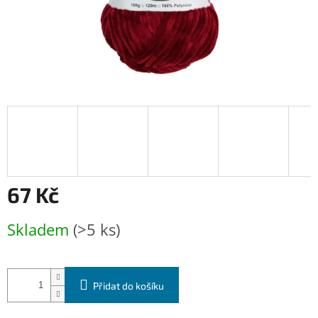
67 Kč
Měrná
Skladem
(>5 ks)
cena:
Přidat do košíku