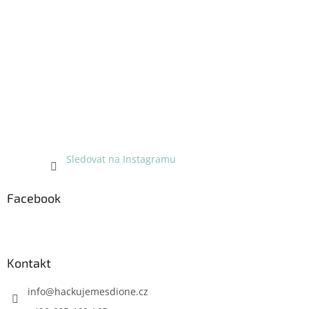
í
Sledovat na Instagramu
Facebook
Kontakt
info
@
hackujemesdione.cz