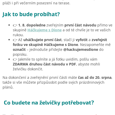
pláži i při večerním posezení na terase.
Jak to bude probíhat?
👉
1. 8. dopoledne
zveřejním
první část návodu
přímo ve
skupině
Háčkujeme s Dione
a od té chvíle je to ve vašich
rukou.
👉 Až
uháčkujete první část
, stačí ji
vyfotit
a
zveřejnit
fotku ve skupině Háčkujeme s Dione
. Nezapomeňte mě
označit
– jednoduše přidejte
@hackujemesdione
do
popisku.
👉 Jakmile to splníte a já fotku uvidím, pošlu vám
ZDARMA druhou část návodu v PDF
, abyste mohli
želvičku dokončit.
Na dokončení a zveřejnění první části máte
čas až do 20. srpna
,
takže si vše můžete přizpůsobit podle svých prázdninových
plánů.
Co budete na želvičky potřebovat?