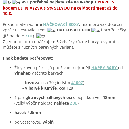
VŠE potřebné najdete zde na e-shopu.
NAVÍC S
kódem
LETNIVYZVA
s
5% SLEVOU
na celý sortiment až do
10.8.
Pokud máte rádi
mé
HÁČKOVACÍ BOXY
,
mám pro vás dobrou
zprávu. Sestavila jsem
HÁČKOVACÍ BOX
i pro želvičky
(již najdete
ZDE
).
Z jednoho boxu uháčkujete 3 želvičky různé barvy a vybrat si
můžete z různých barevných variant.
Jinak budete potřebovat:
Žinylkovou přízi - já používám nejraději
HAPPY BABY
od
Vlnahep
v těchto barvách:
- béžová,
cca 30g (odstín
41007
)
- v barvě krunýře
, cca 12g
1 pár
glitrových šilhavých očí
s pojistkou vel.
18mm
(velký výběr najdete
najdete
ZDE
)
háček 4,5mm
polyesterovou
výplň