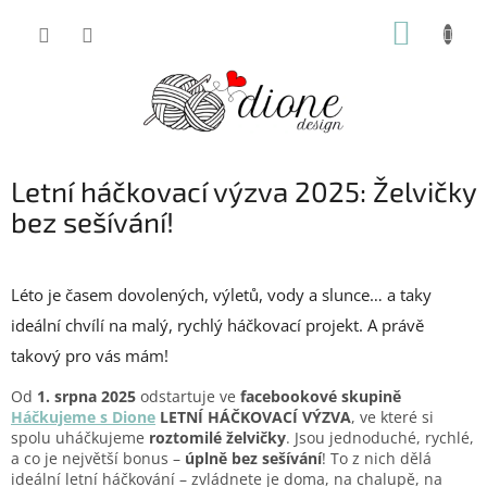
Přejít
NÁKUP
na
obsah
KOŠÍK
Letní háčkovací výzva 2025: Želvičky
bez sešívání!
Léto je časem dovolených, výletů, vody a slunce… a taky
ideální chvílí na malý, rychlý háčkovací projekt. A právě
takový pro vás mám!
Od
1. srpna 2025
odstartuje ve
facebookové skupině
Háčkujeme s Dione
LETNÍ HÁČKOVACÍ VÝZVA
, ve které si
spolu uháčkujeme
roztomilé želvičky
. Jsou jednoduché, rychlé,
a co je největší bonus –
úplně bez sešívání
! To z nich dělá
ideální letní háčkování – zvládnete je doma, na chalupě, na