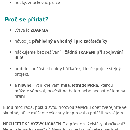
nůžky, značkovač práce
Proč se přidat?
výzva je
ZDARMA
návod je
přehledný a vhodný i pro začátečníky
háčkujeme bez sešívání –
žádné TRÁPENÍ při spojování
dílů!
budete součástí skupiny háčkařek, které spojuje stejný
projekt.
a
hlavně
– vznikne vám
milá, letní želvička
, kterou
můžete věnovat, pověsit na batoh nebo nechat dětem na
hraní
Budu moc ráda, pokud svou hotovou želvičku opět zveřejníte ve
skupině, ať se můžeme všechny inspirovat a potěšit navzájem.
NECHCETE SE VÝZVY ÚČASTNIT
a přesto si želvičky uháčkovat?
Nebo jste nedočkavá? 😉 Nevadí, už teď si můžete objednat