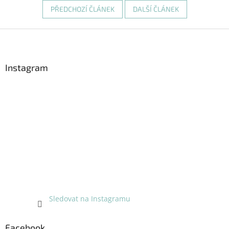
PŘEDCHOZÍ ČLÁNEK
DALŠÍ ČLÁNEK
Z
á
p
a
Instagram
t
í
Sledovat na Instagramu
Facebook